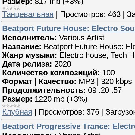
Размер:
817 mb (+3%)
Танцевальная
|
Просмотров:
463
|
За
Beatport Future House: Electro Sou
Исполнитель:
Various Artist
Название:
Beatport Future House: El
Жанр музыки:
Electro house, Tech H
Дата релиза:
2020
Количество композиций:
100
Формат | Качество:
MP3 | 320 kbps
Продолжительность:
09 :20 :57
Размер:
1220 mb (+3%)
Клубная
|
Просмотров:
376
|
Загрузок
Beatport Progressive Trance: Elect