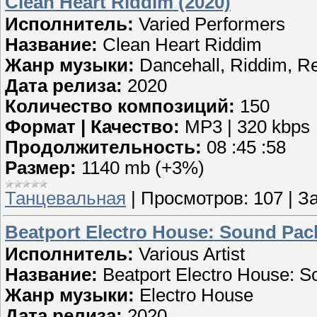
Clean Heart Riddim (2020)
Исполнитель:
Varied Performers
Название:
Clean Heart Riddim
Жанр музыки:
Dancehall, Riddim, R
Дата релиза:
2020
Количество композиций:
150
Формат | Качество:
MP3 | 320 kbps
Продолжительность:
08 :45 :58
Размер:
1140 mb (+3%)
Танцевальная
|
Просмотров:
107
|
За
Beatport Electro House: Sound Pack
Исполнитель:
Various Artist
Название:
Beatport Electro House: S
Жанр музыки:
Electro House
Дата релиза:
2020