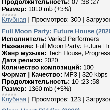
Продолжительность:
07 :38 :27
Размер:
1010 mb (+3%)
Клубная
|
Просмотров:
300
|
Загрузок
Full Moon Party: Future House (202
Исполнитель:
Varied Performers
Название:
Full Moon Party: Future H
Жанр музыки:
Tech House, Progress
Дата релиза:
2020
Количество композиций:
100
Формат | Качество:
MP3 | 320 kbps
Продолжительность:
10 :23 :58
Размер:
1360 mb (+3%)
Клубная
|
Просмотров:
123
|
Загрузок