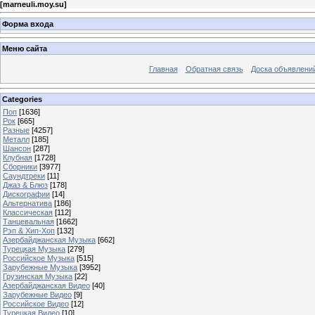
[
marneuli.moy.su
]
Форма входа
Меню сайта
Главная
Обратная связь
Доска объявлени
Categories
Поп
[1636]
Рок
[665]
Разные
[4257]
Металл
[185]
Шансон
[287]
Клубная
[1728]
Сборники
[3977]
Саундтреки
[11]
Джаз & Блюз
[178]
Дискографии
[14]
Альтернатива
[186]
Классическая
[112]
Танцевальная
[1662]
Рэп & Хип-Хоп
[132]
Азербайджанская Музыка
[662]
Турецкая Музыка
[279]
Российское Музыка
[515]
Зарубежные Музыка
[3952]
Грузинская Музыка
[22]
Азербайджанская Видео
[40]
Зарубежные Видео
[9]
Российское Видео
[12]
Турецкая Видео
[10]