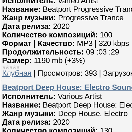
Исполнитель:
Varied Artist
Название:
Beatport Progressive Tran
Жанр музыки:
Progressive Trance
Дата релиза:
2020
Количество композиций:
100
Формат | Качество:
MP3 | 320 kbps
Продолжительность:
09 :03 :29
Размер:
1190 mb (+3%)
Клубная
|
Просмотров:
393
|
Загрузок
Beatport Deep House: Electro Soun
Исполнитель:
Various Artist
Название:
Beatport Deep House: Ele
Жанр музыки:
Deep House, Electro
Дата релиза:
2020
Количество композиций:
130