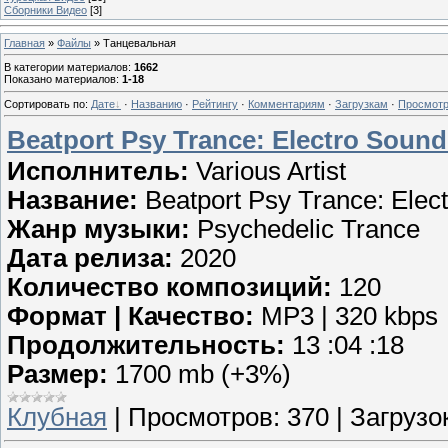
Сборники Видео
[3]
Главная
»
Файлы
» Танцевальная
В категории материалов
:
1662
Показано материалов
:
1-18
Сортировать по
:
Дате
·
Названию
·
Рейтингу
·
Комментариям
·
Загрузкам
·
Просмот
Beatport Psy Trance: Electro Sound
Исполнитель:
Various Artist
Название:
Beatport Psy Trance: Elec
Жанр музыки:
Psychedelic Trance
Дата релиза:
2020
Количество композиций:
120
Формат | Качество:
MP3 | 320 kbps
Продолжительность:
13 :04 :18
Размер:
1700 mb (+3%)
Клубная
|
Просмотров:
370
|
Загрузок