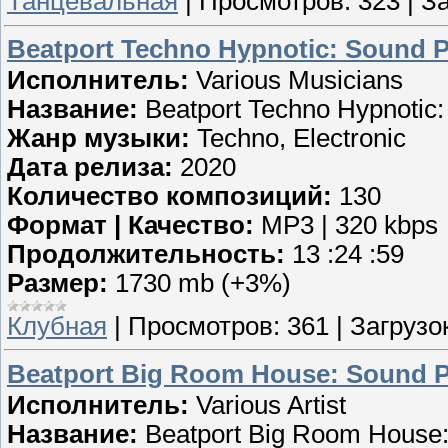
Танцевальная
|
Просмотров:
323
|
За
Beatport Techno Hypnotic: Sound P
Исполнитель:
Various Musicians
Название:
Beatport Techno Hypnotic
Жанр музыки:
Techno, Electronic
Дата релиза:
2020
Количество композиций:
130
Формат | Качество:
MP3 | 320 kbps
Продолжительность:
13 :24 :59
Размер:
1730 mb (+3%)
Клубная
|
Просмотров:
361
|
Загрузок
Beatport Big Room House: Sound P
Исполнитель:
Various Artist
Название:
Beatport Big Room House