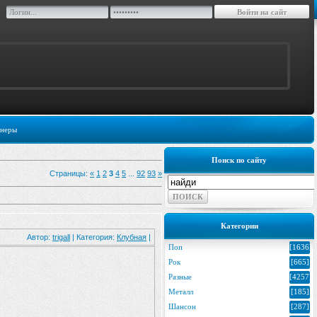
неры
Поиск по сайту
Страницы
:
«
1
2
3
4
5
...
92
93
»
Категории
Автор:
trigall
| Категория:
Клубная
|
Поп
[1636]
Рок
[665]
Разные
[4257]
Металл
[185]
Шансон
[287]