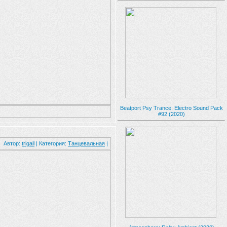
Beatport Psy Trance: Electro Sound Pack
#92 (2020)
Автор:
trigall
| Категория:
Танцевальная
|