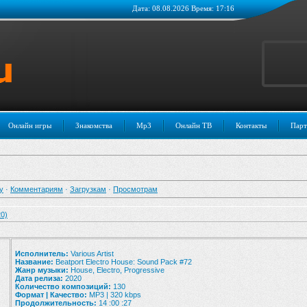
Дата: 08.08.2026 Время: 17:16
Онлайн игры
Знакомства
Mp3
Онлайн ТВ
Контакты
Парт
у
·
Комментариям
·
Загрузкам
·
Просмотрам
20)
Исполнитель:
Various Artist
Название:
Beatport Electro House: Sound Pack #72
Жанр музыки:
House, Electro, Progressive
Дата релиза:
2020
Количество композиций:
130
Формат | Качество:
MP3 | 320 kbps
Продолжительность:
14 :00 :27