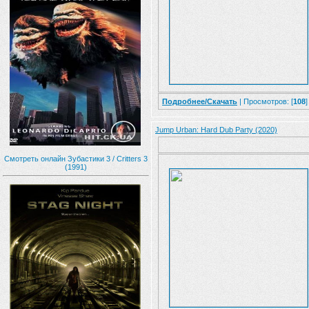
Подробнее/Скачать
| Просмотров: [
108
]
Jump Urban: Hard Dub Party (2020)
Смотреть онлайн Зубастики 3 / Critters 3
(1991)