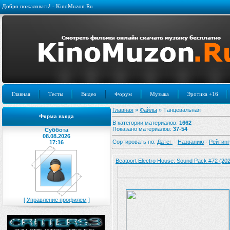
Добро пожаловать! - KinoMuzon.Ru
Главная
Тесты
Видео
Форум
Музыка
Эротика +16
Главная
»
Файлы
» Танцевальная
Форма входа
В категории материалов
:
1662
Показано материалов
:
37-54
Суббота
08.08.2026
Сортировать по
:
Дате
·
Названию
·
Рейтинг
17:16
Beatport Electro House: Sound Pack #72 (20
[
Управление профилем
]