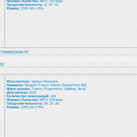
Формат | Качество:
MP3 | 320 kbps
Продолжительность:
11 :57 :41
Размер:
1550 mb (+3%)
 |
Комментарии (0)
20)
Исполнитель:
Various Musicians
Название:
Beatport Trance: Electro Sound Pack #68
Жанр музыки:
Trance, Progressive, Uplifting, Vocal
Дата релиза:
2020
Количество композиций:
100
Формат | Качество:
MP3 | 320 kbps
Продолжительность:
09 :16 :35
Размер:
1260 mb (+3%)