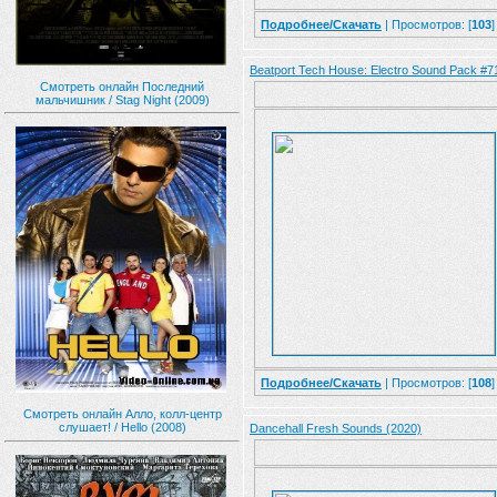
Подробнее/Скачать
| Просмотров: [
103
]
Beatport Tech House: Electro Sound Pack #7
Смотреть онлайн Последний
мальчишник / Stag Night (2009)
Подробнее/Скачать
| Просмотров: [
108
]
Смотреть онлайн Алло, колл-центр
слушает! / Hello (2008)
Dancehall Fresh Sounds (2020)