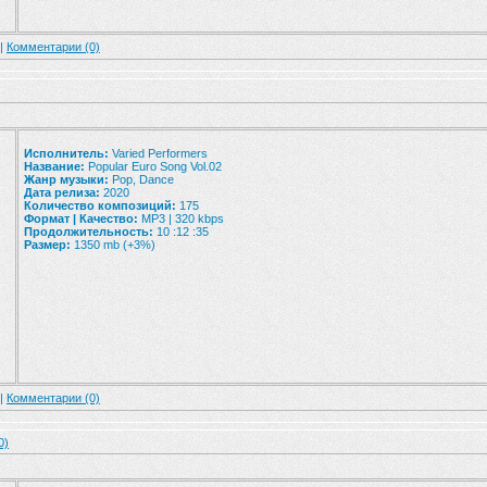
 |
Комментарии (0)
Исполнитель:
Varied Performers
Название:
Popular Euro Song Vol.02
Жанр музыки:
Pop, Dance
Дата релиза:
2020
Количество композиций:
175
Формат | Качество:
MP3 | 320 kbps
Продолжительность:
10 :12 :35
Размер:
1350 mb (+3%)
 |
Комментарии (0)
0)