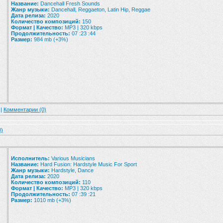
Название:
Dancehall Fresh Sounds
Жанр музыки:
Dancehall, Reggaeton, Latin Hip, Reggae
Дата релиза:
2020
Количество композиций:
150
Формат | Качество:
MP3 | 320 kbps
Продолжительность:
07 :23 :44
Размер:
984 mb (+3%)
 |
Комментарии (0)
0)
Исполнитель:
Various Musicians
Название:
Hard Fusion: Hardstyle Music For Sport
Жанр музыки:
Hardstyle, Dance
Дата релиза:
2020
Количество композиций:
110
Формат | Качество:
MP3 | 320 kbps
Продолжительность:
07 :39 :21
Размер:
1010 mb (+3%)