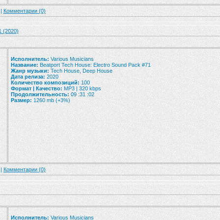
 |
Комментарии (0)
1 (2020)
Исполнитель:
Various Musicians
Название:
Beatport Tech House: Electro Sound Pack #71
Жанр музыки:
Tech House, Deep House
Дата релиза:
2020
Количество композиций:
100
Формат | Качество:
MP3 | 320 kbps
Продолжительность:
09 :31 :02
Размер:
1260 mb (+3%)
 |
Комментарии (0)
Исполнитель:
Various Musicians