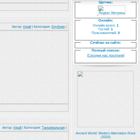
Щетчик:
Онлайн:
Онлайн всего:
1
Автор:
trigall
| Категория:
Клубная
|
Гостей:
1
Пользователей:
0
Сечйчас на сайте:
Полный список:
[
Сегодня нас посетили
]
Автор:
trigall
| Категория:
Танцевальная
|
Ancient World: Modern Alternative Rock
(2020)