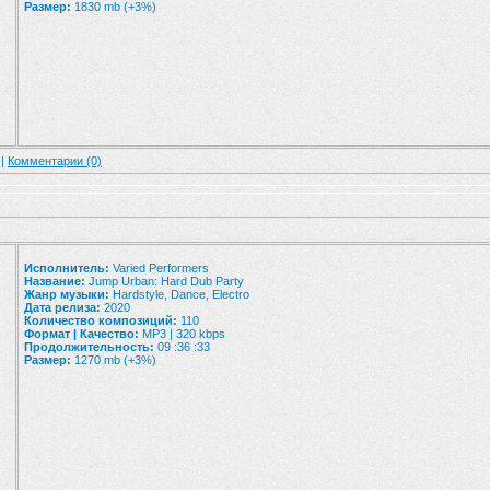
Размер:
1830 mb (+3%)
 |
Комментарии (0)
Исполнитель:
Varied Performers
Название:
Jump Urban: Hard Dub Party
Жанр музыки:
Hardstyle, Dance, Electro
Дата релиза:
2020
Количество композиций:
110
Формат | Качество:
MP3 | 320 kbps
Продолжительность:
09 :36 :33
Размер:
1270 mb (+3%)