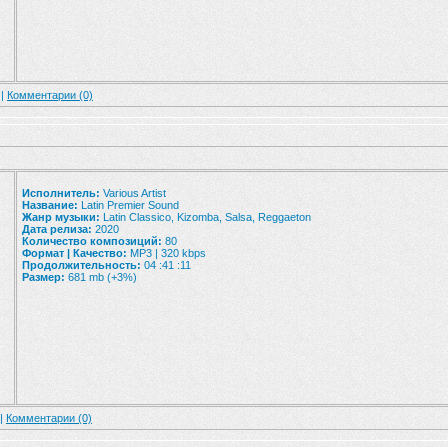
 |
Комментарии (0)
Исполнитель:
Various Artist
Название:
Latin Premier Sound
Жанр музыки:
Latin Classico, Kizomba, Salsa, Reggaeton
Дата релиза:
2020
Количество композиций:
80
Формат | Качество:
MP3 | 320 kbps
Продолжительность:
04 :41 :11
Размер:
681 mb (+3%)
 |
Комментарии (0)