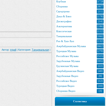
Клубная
[1728]
Сборники
[3977]
Саундтреки
[11]
Джаз & Блюз
[178]
Дискографии
[14]
Альтернатива
[186]
Классическая
[112]
Танцевальная
[1662]
Рэп & Хип-Хоп
[132]
Азербайджанская Музыка
[662]
Автор:
trigall
| Категория:
Танцевальная
|
Турецкая Музыка
[279]
Российское Музыка
[515]
Зарубежные Музыка
[3952]
Грузинская Музыка
[22]
Азербайджанская Видео
[40]
Зарубежные Видео
[9]
Российское Видео
[12]
Турецкая Видео
[10]
Сборники Видео
[3]
Статистика