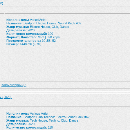
20)
Исполнитель:
Varied Artist
Название:
Beatport Electro House: Sound Pack #69
Жанр музыки:
Electro House, Club, Dance
Дата релиза:
2020
Количество композиций:
100
Формат | Качество:
MP3 | 320 kbps
Продолжительность:
10 :58 :52
Размер:
1440 mb (+3%)
 |
Комментарии (0)
7 (2020)
Исполнитель:
Various Artist
Название:
Beatport Club Techno: Electro Sound Pack #67
Жанр музыки:
Tech House, Techno, Club, Dance
Дата релиза:
2020
Количество композиций:
110