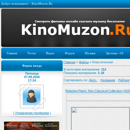
Добро пожаловать! - KinoMuzon.Ru
Главная
Тесты
Видео
Форум
Музыка
Эротика +16
Главная
»
Файлы
» Классическая
Форма входа
В категории материалов
:
112
Показано материалов
:
1-18
Пятница
07.08.2026
Сортировать по
:
Дате
·
Названию
·
Рейтинг
17:24
Relaxing Piano: Neo Classical Collection (202
[
Управление профилем
]