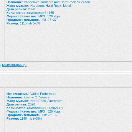
Название:
Pandemic: Hardcore And Hard Rock Selection
Жанр музыки:
Hardcore, Hard Rock, Metal
Дата релиза:
2020
Количество композиций:
165
Формат | Качество:
MP3 | 320 kbps
Продолжительность:
08 :27 :37
Размер:
1110 mb (+3%)
 |
Комментарии (0)
Исполнитель:
Varied Performers
Название:
Enemy Of Silence
Жанр музыки:
Hard Rock, Alternative
Дата релиза:
2020
Количество композиций:
139(2CD)
Формат | Качество:
MP3 | 320 kbps
Продолжительность:
08: 23: 16:
Размер:
1140 mb (+3%)