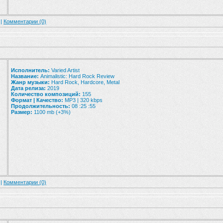
 |
Комментарии (0)
Исполнитель:
Varied Artist
Название:
Animalistic: Hard Rock Review
Жанр музыки:
Hard Rock, Hardcore, Metal
Дата релиза:
2019
Количество композиций:
155
Формат | Качество:
MP3 | 320 kbps
Продолжительность:
08 :25 :55
Размер:
1100 mb (+3%)
 |
Комментарии (0)