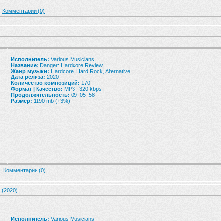
 |
Комментарии (0)
Исполнитель:
Various Musicians
Название:
Danger: Hardcore Review
Жанр музыки:
Hardcore, Hard Rock, Alternative
Дата релиза:
2020
Количество композиций:
170
Формат | Качество:
MP3 | 320 kbps
Продолжительность:
09 :05 :58
Размер:
1190 mb (+3%)
 |
Комментарии (0)
 (2020)
Исполнитель:
Various Musicians