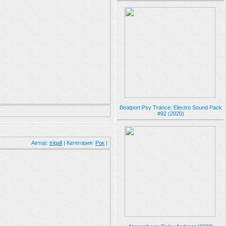
Beatport Psy Trance: Electro Sound Pack
#92 (2020)
Автор:
trigall
| Категория:
Рок
|