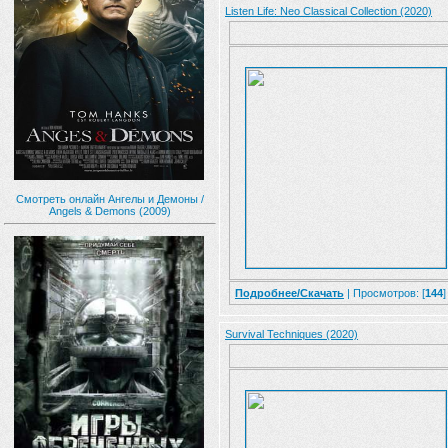
Listen Life: Neo Classical Collection (2020)
Смотреть онлайн Ангелы и Демоны /
Angels & Demons (2009)
Подробнее/Скачать
| Просмотров: [
144
]
Survival Techniques (2020)