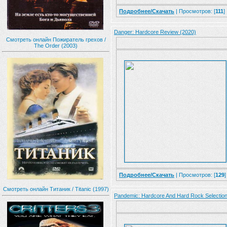
Подробнее/Скачать
| Просмотров: [
111
]
Danger: Hardcore Review (2020)
Смотреть онлайн Пожиратель грехов /
The Order (2003)
Подробнее/Скачать
| Просмотров: [
129
]
Смотреть онлайн Титаник / Titanic (1997)
Pandemic: Hardcore And Hard Rock Selection