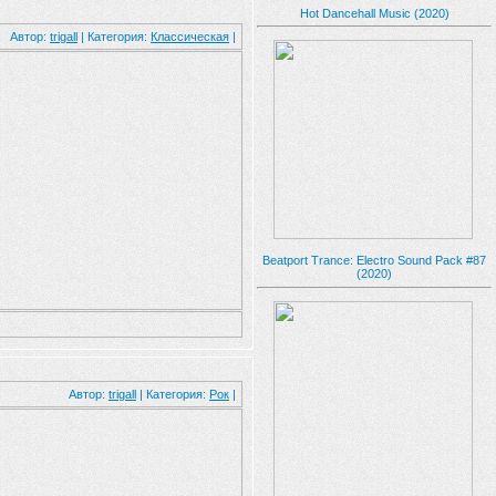
Hot Dancehall Music (2020)
Автор:
trigall
| Категория:
Классическая
|
Beatport Trance: Electro Sound Pack #87
(2020)
Автор:
trigall
| Категория:
Рок
|