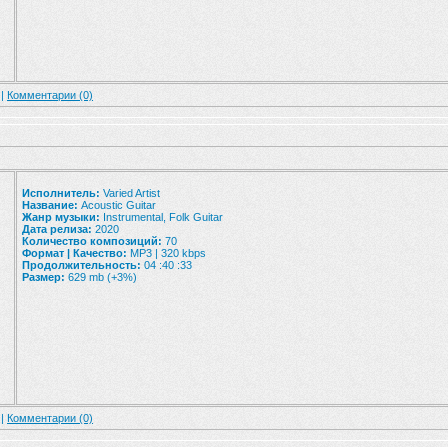
 |
Комментарии (0)
Исполнитель:
Varied Artist
Название:
Acoustic Guitar
Жанр музыки:
Instrumental, Folk Guitar
Дата релиза:
2020
Количество композиций:
70
Формат | Качество:
MP3 | 320 kbps
Продолжительность:
04 :40 :33
Размер:
629 mb (+3%)
 |
Комментарии (0)