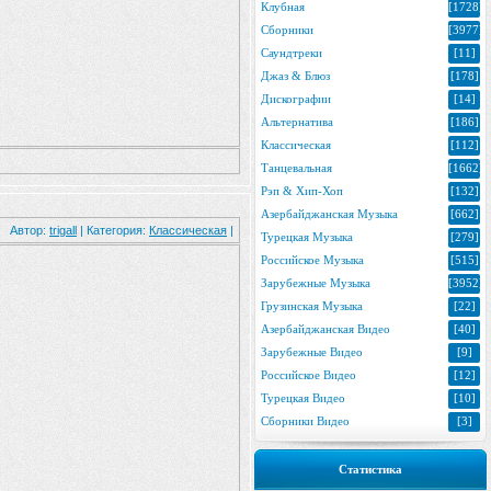
Клубная
[1728]
Сборники
[3977]
Саундтреки
[11]
Джаз & Блюз
[178]
Дискографии
[14]
Альтернатива
[186]
Классическая
[112]
Танцевальная
[1662]
Рэп & Хип-Хоп
[132]
Азербайджанская Музыка
[662]
Автор:
trigall
| Категория:
Классическая
|
Турецкая Музыка
[279]
Российское Музыка
[515]
Зарубежные Музыка
[3952]
Грузинская Музыка
[22]
Азербайджанская Видео
[40]
Зарубежные Видео
[9]
Российское Видео
[12]
Турецкая Видео
[10]
Сборники Видео
[3]
Статистика