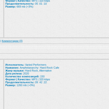
Формат | Качество:
MP3 | 320 kbps
Продолжительность:
05 :01 :10
Размер:
669 mb (+3%)
 |
Комментарии (0)
Исполнитель:
Varied Performers
Название:
Amphetanarchy: Hard Rock Cafe
Жанр музыки:
Hard Rock, Alternative
Дата релиза:
2020
Количество композиций:
150
Формат | Качество:
MP3 | 320 kbps
Продолжительность:
09 :42 :22
Размер:
1260 mb (+3%)