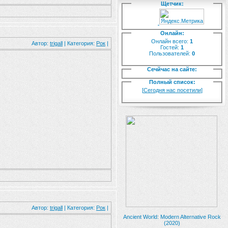
Щетчик:
Онлайн:
Онлайн всего:
1
Автор:
trigall
| Категория:
Рок
|
Гостей:
1
Пользователей:
0
Сечйчас на сайте:
Полный список:
[
Сегодня нас посетили
]
Автор:
trigall
| Категория:
Рок
|
Ancient World: Modern Alternative Rock
(2020)