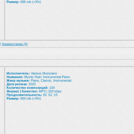
Размер:
686 mb (+3%)
 |
Комментарии (0)
Исполнитель:
Various Musicians
Название:
Mystic Rain: Instrumental Piano
Жанр музыки:
Piano, Classic, Instrumental
Дата релиза:
2020
Количество композиций:
100
Формат | Качество:
MP3 | 320 kbps
Продолжительность:
05 :52 :15
Размер:
800 mb (+3%)