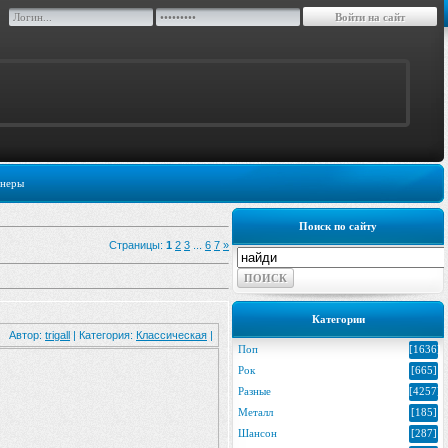
неры
Поиск по сайту
Страницы
:
1
2
3
...
6
7
»
Категории
Автор:
trigall
| Категория:
Классическая
|
Поп
[1636]
Рок
[665]
Разные
[4257]
Металл
[185]
Шансон
[287]