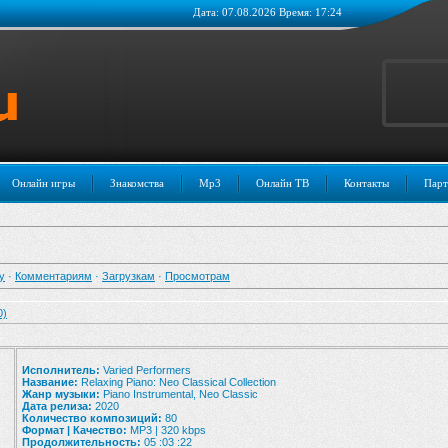
Дата: 07.08.2026 Время: 17:24
Онлайн игры
Знакомства
Mp3
Онлайн ТВ
Контакты
Парт
у
·
Комментариям
·
Загрузкам
·
Просмотрам
0)
Исполнитель:
Varied Performers
Название:
Relaxing Piano: Neo Classical Collection
Жанр музыки:
Piano Instrumental, Neo Classic
Дата релиза:
2020
Количество композиций:
80
Формат | Качество:
MP3 | 320 kbps
Продолжительность:
05 :03 :22