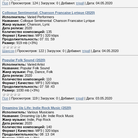
Поп
|
Просмотров:
124
|
Загрузок:
0
|
Добавил:
trigall
|
Дата:
04.05.2020
Colloque Sentimental: Chanson Francaise Lyrique (2020)
Исполнитель:
Varied Performers
Название:
Colloque Sentimental: Chanson Francaise Lyrique
Жанр музыки:
Chanson, Lyric
Дата релиза:
2020
Количество композиций:
135
Формат | Качество:
MP3 | 320 kbps
Продолжительность:
07 :01 :59
Размер:
919 mb (+3%)
Шансон
|
Просмотров:
122
|
Загрузок:
0
|
Добавил:
trigall
|
Дата:
04.05.2020
Popular Folk Sound (2020)
Исполнитель:
Varied Artist
Название:
Popular Folk Sound
Жанр музыки:
Pop, Dance, Folk
Дата релиза:
2020
Количество композиций:
110
Формат | Качество:
MP3 | 320 kbps
Продолжительность:
07 :58 :43
Размер:
1030 mb (+3%)
Поп
|
Просмотров:
119
|
Загрузок:
0
|
Добавил:
trigall
|
Дата:
03.05.2020
Dreaming Up Life: Indie Rock Music (2020)
Исполнитель:
Various Musicians
Название:
Dreaming Up Life: Indie Rock Music
Жанр музыки:
Indie, Pop Rock
Дата релиза:
2020
Количество композиций:
140
Формат | Качество:
MP3 | 320 kbps
Продолжительность:
08 :13 :04