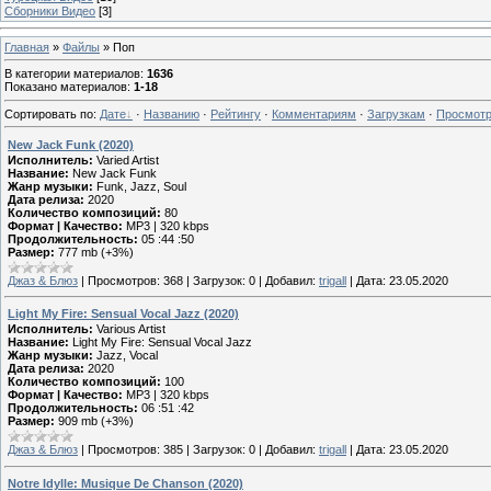
Сборники Видео
[3]
Главная
»
Файлы
» Поп
В категории материалов
:
1636
Показано материалов
:
1-18
Сортировать по
:
Дате
·
Названию
·
Рейтингу
·
Комментариям
·
Загрузкам
·
Просмот
New Jack Funk (2020)
Исполнитель:
Varied Artist
Название:
New Jack Funk
Жанр музыки:
Funk, Jazz, Soul
Дата релиза:
2020
Количество композиций:
80
Формат | Качество:
MP3 | 320 kbps
Продолжительность:
05 :44 :50
Размер:
777 mb (+3%)
Джаз & Блюз
|
Просмотров:
368
|
Загрузок:
0
|
Добавил:
trigall
|
Дата:
23.05.2020
Light My Fire: Sensual Vocal Jazz (2020)
Исполнитель:
Various Artist
Название:
Light My Fire: Sensual Vocal Jazz
Жанр музыки:
Jazz, Vocal
Дата релиза:
2020
Количество композиций:
100
Формат | Качество:
MP3 | 320 kbps
Продолжительность:
06 :51 :42
Размер:
909 mb (+3%)
Джаз & Блюз
|
Просмотров:
385
|
Загрузок:
0
|
Добавил:
trigall
|
Дата:
23.05.2020
Notre Idylle: Musique De Chanson (2020)