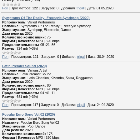
Размер:
1060 mb (+3%)
Рок
|
Просмотров:
122
|
Загрузок:
0
|
Добавил:
trigall
|
Дата:
01.05.2020
Symptoms Of The Reality: Freestyle Synthpop (2020)
Исполнитель:
Varied Performers
Название:
Symptoms Of The Reality: Freestyle Synthpop
Жанр музыки:
Synthpop, Electronic, Dance
Дата релиза:
2020
Количество композиций:
75
Формат | Качество:
MP3 | 320 kbps
Продолжительность:
05 :21 :56
Размер:
724 mb (+3%)
Поп
|
Просмотров:
121
|
Загрузок:
0
|
Добавил:
trigall
|
Дата:
30.04.2020
Latin Premier Sound (2020)
Исполнитель:
Various Artist
Название:
Latin Premier Sound
Жанр музыки:
Latin Classico, Kizomba, Salsa, Reggaeton
Дата релиза:
2020
Количество композиций:
80
Формат | Качество:
MP3 | 320 kbps
Продолжительность:
04 :41 :11
Размер:
681 mb (+3%)
Поп
|
Просмотров:
117
|
Загрузок:
0
|
Добавил:
trigall
|
Дата:
24.04.2020
Popular Euro Song Vol.02 (2020)
Исполнитель:
Varied Performers
Название:
Popular Euro Song Vol.02
Жанр музыки:
Pop, Dance
Дата релиза:
2020
Количество композиций:
175
Формат | Качество:
MP3 | 320 kbps