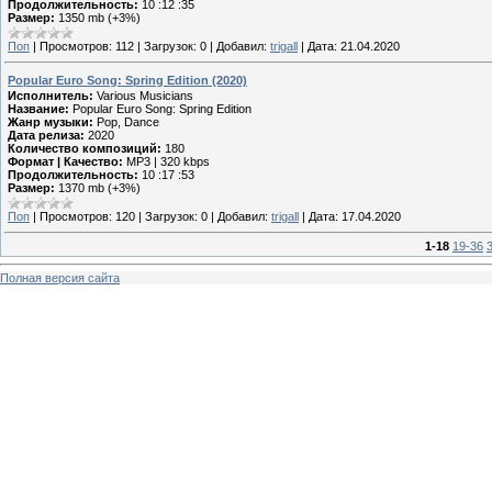
Продолжительность:
10 :12 :35
Размер:
1350 mb (+3%)
Поп
|
Просмотров:
112
|
Загрузок:
0
|
Добавил:
trigall
|
Дата:
21.04.2020
Popular Euro Song: Spring Edition (2020)
Исполнитель:
Various Musicians
Название:
Popular Euro Song: Spring Edition
Жанр музыки:
Pop, Dance
Дата релиза:
2020
Количество композиций:
180
Формат | Качество:
MP3 | 320 kbps
Продолжительность:
10 :17 :53
Размер:
1370 mb (+3%)
Поп
|
Просмотров:
120
|
Загрузок:
0
|
Добавил:
trigall
|
Дата:
17.04.2020
1-18
19-36
Полная версия сайта