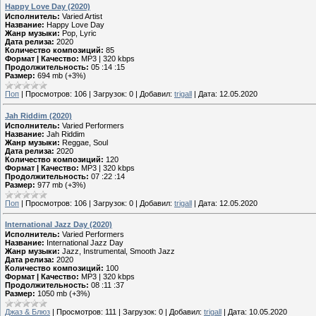
Happy Love Day (2020)
Исполнитель:
Varied Artist
Название:
Happy Love Day
Жанр музыки:
Pop, Lyric
Дата релиза:
2020
Количество композиций:
85
Формат | Качество:
MP3 | 320 kbps
Продолжительность:
05 :14 :15
Размер:
694 mb (+3%)
Поп
|
Просмотров:
106
|
Загрузок:
0
|
Добавил:
trigall
|
Дата:
12.05.2020
Jah Riddim (2020)
Исполнитель:
Varied Performers
Название:
Jah Riddim
Жанр музыки:
Reggae, Soul
Дата релиза:
2020
Количество композиций:
120
Формат | Качество:
MP3 | 320 kbps
Продолжительность:
07 :22 :14
Размер:
977 mb (+3%)
Поп
|
Просмотров:
106
|
Загрузок:
0
|
Добавил:
trigall
|
Дата:
12.05.2020
International Jazz Day (2020)
Исполнитель:
Varied Performers
Название:
International Jazz Day
Жанр музыки:
Jazz, Instrumental, Smooth Jazz
Дата релиза:
2020
Количество композиций:
100
Формат | Качество:
MP3 | 320 kbps
Продолжительность:
08 :11 :37
Размер:
1050 mb (+3%)
Джаз & Блюз
|
Просмотров:
111
|
Загрузок:
0
|
Добавил:
trigall
|
Дата:
10.05.2020