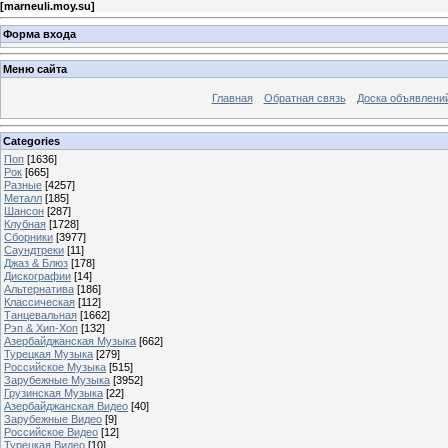
[
marneuli.moy.su
]
Форма входа
Меню сайта
Главная
Обратная связь
Доска объявлени
Categories
Поп
[1636]
Рок
[665]
Разные
[4257]
Металл
[185]
Шансон
[287]
Клубная
[1728]
Сборники
[3977]
Саундтреки
[11]
Джаз & Блюз
[178]
Дискографии
[14]
Альтернатива
[186]
Классическая
[112]
Танцевальная
[1662]
Рэп & Хип-Хоп
[132]
Азербайджанская Музыка
[662]
Турецкая Музыка
[279]
Российское Музыка
[515]
Зарубежные Музыка
[3952]
Грузинская Музыка
[22]
Азербайджанская Видео
[40]
Зарубежные Видео
[9]
Российское Видео
[12]
Турецкая Видео
[10]