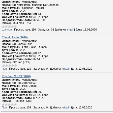
Исполнитель:
Varied Artist
Название:
Notre Idylle: Musique De Chanson
Жанр музыки:
Chanson, Popular
Дата релиза:
2020
Количество композиций:
130
Формат | Качество:
MP3 | 320 kbps
Продолжительность:
06 :36 :09
Размер:
864 mb (+3%)
Шансон
|
Просмотров:
116
|
Загрузок:
0
|
Добавил:
trigall
|
Дата:
16.05.2020
Classic Latin (2020)
Исполнитель:
Varied Artist
Название:
Classic Latin
Жанр музыки:
Latin, Salsa, Rumba
Дата релиза:
2020
Количество композиций:
120
Формат | Качество:
MP3 | 320 kbps
Продолжительность:
06 :51 :51
Размер:
911 mb (+3%)
Поп
|
Просмотров:
129
|
Загрузок:
0
|
Добавил:
trigall
|
Дата:
12.05.2020
Pop Jam Vol.03 (2020)
Исполнитель:
Varied Artist
Название:
Pop Jam Vol.03
Жанр музыки:
Pop, Dance
Дата релиза:
2020
Количество композиций:
200
Формат | Качество:
MP3 | 320 kbps
Продолжительность:
11 :52 :20
Размер:
1580 mb (+3%)
Поп
|
Просмотров:
109
|
Загрузок:
0
|
Добавил:
trigall
|
Дата:
12.05.2020