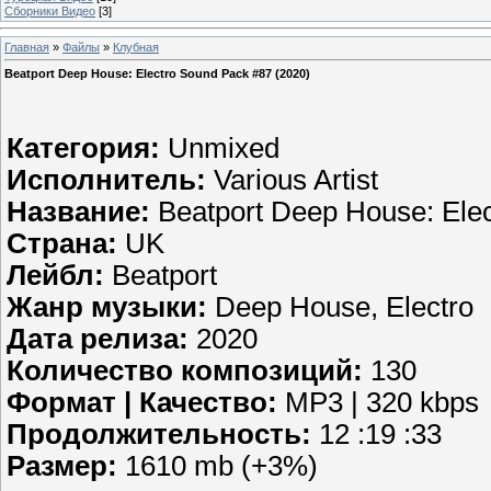
Сборники Видео
[3]
Главная
»
Файлы
»
Клубная
Beatport Deep House: Electro Sound Pack #87 (2020)
Категория:
Unmixed
Исполнитель:
Various Artist
Название:
Beatport Deep House: Ele
Страна:
UK
Лейбл:
Beatport
Жанр музыки:
Deep House, Electro
Дата релиза:
2020
Количество композиций:
130
Формат | Качество:
MP3 | 320 kbps
Продолжительность:
12 :19 :33
Размер:
1610 mb (+3%)