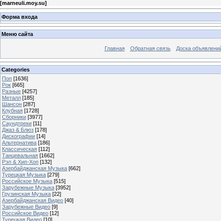
[
marneuli.moy.su
]
Форма входа
Меню сайта
Главная
Обратная связь
Доска объявлени
Categories
Поп
[1636]
Рок
[665]
Разные
[4257]
Металл
[185]
Шансон
[287]
Клубная
[1728]
Сборники
[3977]
Саундтреки
[11]
Джаз & Блюз
[178]
Дискографии
[14]
Альтернатива
[186]
Классическая
[112]
Танцевальная
[1662]
Рэп & Хип-Хоп
[132]
Азербайджанская Музыка
[662]
Турецкая Музыка
[279]
Российское Музыка
[515]
Зарубежные Музыка
[3952]
Грузинская Музыка
[22]
Азербайджанская Видео
[40]
Зарубежные Видео
[9]
Российское Видео
[12]
Турецкая Видео
[10]