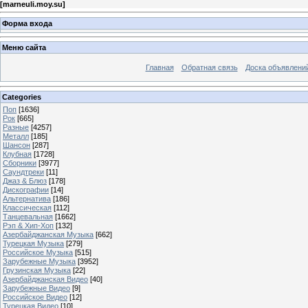
[
marneuli.moy.su
]
Форма входа
Меню сайта
Главная
Обратная связь
Доска объявлени
Categories
Поп
[1636]
Рок
[665]
Разные
[4257]
Металл
[185]
Шансон
[287]
Клубная
[1728]
Сборники
[3977]
Саундтреки
[11]
Джаз & Блюз
[178]
Дискографии
[14]
Альтернатива
[186]
Классическая
[112]
Танцевальная
[1662]
Рэп & Хип-Хоп
[132]
Азербайджанская Музыка
[662]
Турецкая Музыка
[279]
Российское Музыка
[515]
Зарубежные Музыка
[3952]
Грузинская Музыка
[22]
Азербайджанская Видео
[40]
Зарубежные Видео
[9]
Российское Видео
[12]
Турецкая Видео
[10]