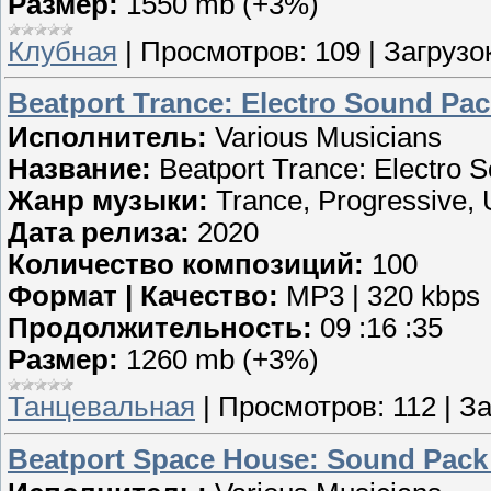
Размер:
1550 mb (+3%)
Клубная
|
Просмотров:
109
|
Загрузок
Beatport Trance: Electro Sound Pac
Исполнитель:
Various Musicians
Название:
Beatport Trance: Electro 
Жанр музыки:
Trance, Progressive, U
Дата релиза:
2020
Количество композиций:
100
Формат | Качество:
MP3 | 320 kbps
Продолжительность:
09 :16 :35
Размер:
1260 mb (+3%)
Танцевальная
|
Просмотров:
112
|
За
Beatport Space House: Sound Pack 