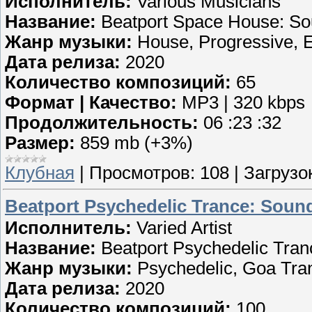
Исполнитель:
Various Musicians
Название:
Beatport Space House: So
Жанр музыки:
House, Progressive, E
Дата релиза:
2020
Количество композиций:
65
Формат | Качество:
MP3 | 320 kbps
Продолжительность:
06 :23 :32
Размер:
859 mb (+3%)
Клубная
|
Просмотров:
108
|
Загрузок
Beatport Psychedelic Trance: Sound
Исполнитель:
Varied Artist
Название:
Beatport Psychedelic Tran
Жанр музыки:
Psychedelic, Goa Tra
Дата релиза:
2020
Количество композиций:
100