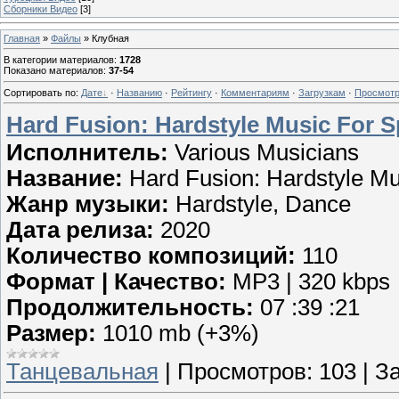
Сборники Видео
[3]
Главная
»
Файлы
» Клубная
В категории материалов
:
1728
Показано материалов
:
37-54
Сортировать по
:
Дате
·
Названию
·
Рейтингу
·
Комментариям
·
Загрузкам
·
Просмот
Hard Fusion: Hardstyle Music For S
Исполнитель:
Various Musicians
Название:
Hard Fusion: Hardstyle Mu
Жанр музыки:
Hardstyle, Dance
Дата релиза:
2020
Количество композиций:
110
Формат | Качество:
MP3 | 320 kbps
Продолжительность:
07 :39 :21
Размер:
1010 mb (+3%)
Танцевальная
|
Просмотров:
103
|
За