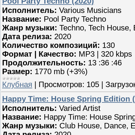
Pool Party Techno (2020)
Исполнитель:
Various Musicians
Название:
Pool Party Techno
Жанр музыки:
Techno, Tech House, 
Дата релиза:
2020
Количество композиций:
130
Формат | Качество:
MP3 | 320 kbps
Продолжительность:
13 :36 :46
Размер:
1770 mb (+3%)
Клубная
|
Просмотров:
105
|
Загрузок
Happy Time: House Spring Edition 
Исполнитель:
Varied Artist
Название:
Happy Time: House Spring
Жанр музыки:
Club House, Dance, E
Дата релиза:
2020