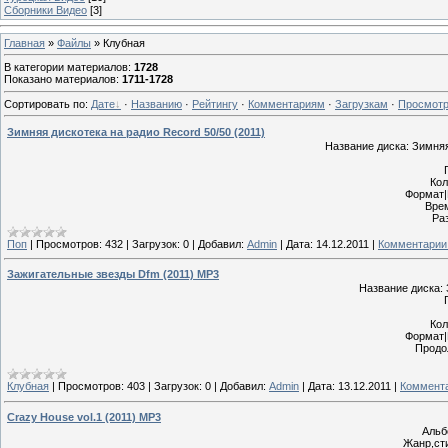
Сборники Видео
[3]
Главная
»
Файлы
» Клубная
В категории материалов
:
1728
Показано материалов
:
1711-1728
Сортировать по
:
Дате
·
Названию
·
Рейтингу
·
Комментариям
·
Загрузкам
·
Просмот
Зимняя дискотека на радио Record 50/50 (2011)
Название диска: Зимняя
Кол
Формат|
Врем
Ра
Поп
|
Просмотров:
432
|
Загрузок:
0
|
Добавил:
Admin
|
Дата:
14.12.2011
|
Комментарии 
Зажигательные звезды Dfm (2011) MP3
Название диска:
Кол
Формат|
Продо
Клубная
|
Просмотров:
403
|
Загрузок:
0
|
Добавил:
Admin
|
Дата:
13.12.2011
|
Коммента
Crazy House vol.1 (2011) MP3
Альб
Жанр,сти