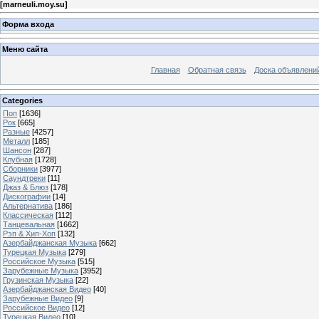
[
marneuli.moy.su
]
Форма входа
Меню сайта
Главная
Обратная связь
Доска объявлени
Categories
Поп
[1636]
Рок
[665]
Разные
[4257]
Металл
[185]
Шансон
[287]
Клубная
[1728]
Сборники
[3977]
Саундтреки
[11]
Джаз & Блюз
[178]
Дискографии
[14]
Альтернатива
[186]
Классическая
[112]
Танцевальная
[1662]
Рэп & Хип-Хоп
[132]
Азербайджанская Музыка
[662]
Турецкая Музыка
[279]
Российское Музыка
[515]
Зарубежные Музыка
[3952]
Грузинская Музыка
[22]
Азербайджанская Видео
[40]
Зарубежные Видео
[9]
Российское Видео
[12]
Турецкая Видео
[10]