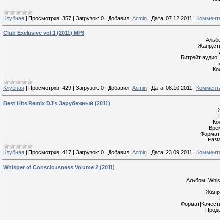
Клубная
|
Просмотров:
357
|
Загрузок:
0
|
Добавил:
Admin
|
Дата:
07.12.2011
|
Коммента
Club Exclusive vol.1 (2011) MP3
Альбо
Жанр,сти
Битрейт аудио: 
Ко
Клубная
|
Просмотров:
429
|
Загрузок:
0
|
Добавил:
Admin
|
Дата:
08.10.2011
|
Коммента
Best Hits Remix DJ's Зарубежный (2011)
Ко
Врем
Формат|
Разм
Клубная
|
Просмотров:
417
|
Загрузок:
0
|
Добавил:
Admin
|
Дата:
23.09.2011
|
Коммента
Whisper of Consciousness Volume 2 (2011)
Альбом: Whis
Жанр:
Формат|Качеств
Продо