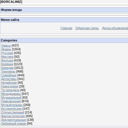
[
BORCALIMIZ
]
Форма входа
Меню сайта
Главная
Обратная связь
Доска объявлени
Categories
Ужасы
[437]
Драмы
[1554]
Русские
[435]
Мистика
[92]
Фэнтази
[419]
Боевики
[1123]
Комедии
[1612]
Триллеры
[998]
Семейные
[444]
Детективы
[341]
Индийские
[40]
Новогодние
[28]
Тв передачи
[40]
Мелодраммы
[547]
Музыкальный
[63]
Приключения
[874]
Мульфтильмы
[269]
Исторические
[147]
Отечественный
[214]
Фантастические
[495]
Документальные
[138]
Любовный роман
[84]