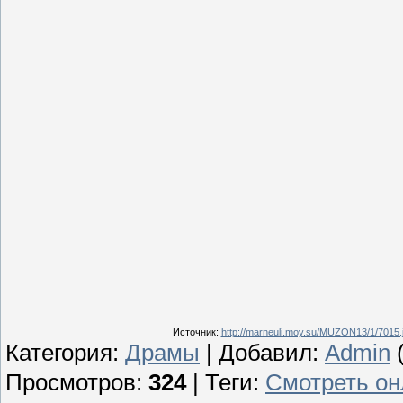
Источник
:
http://marneuli.moy.su/MUZON13/1/7015.
Категория
:
Драмы
|
Добавил
:
Admin
(
Просмотров
:
324
|
Теги
:
Смотреть он