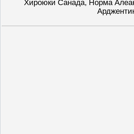
Хироюки Санада, Норма Алеа
Ардженти