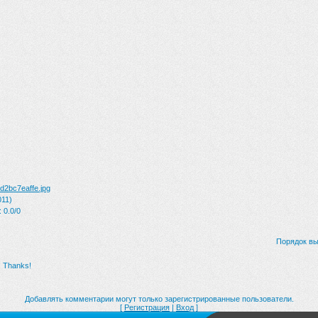
d2bc7eaffe.jpg
011)
:
0.0
/
0
Порядок вы
! Thanks!
Добавлять комментарии могут только зарегистрированные пользователи.
[
Регистрация
|
Вход
]