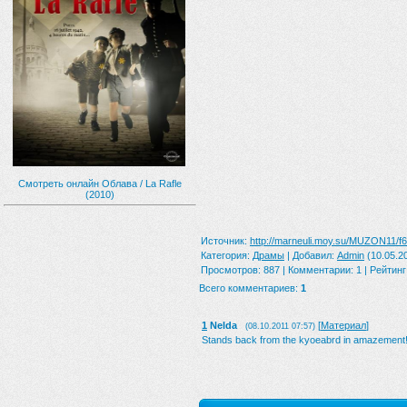
Смотреть онлайн Облава / La Rafle
(2010)
Источник
:
http://marneuli.moy.su/MUZON11/f6
Категория
:
Драмы
|
Добавил
:
Admin
(10.05.2
Просмотров
:
887
|
Комментарии
:
1
|
Рейтинг
Всего комментариев
:
1
1
Nelda
[
Материал
]
(08.10.2011 07:57)
Stands back from the kyoeabrd in amazement