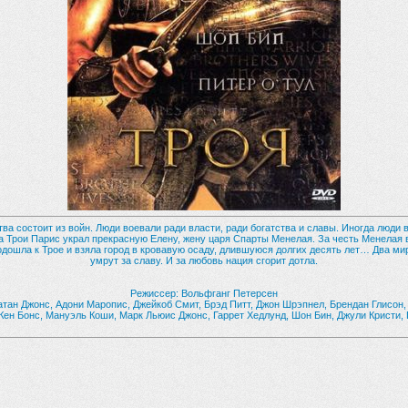
ва состоит из войн. Люди воевали ради власти, ради богатства и славы. Иногда люди 
а Трои Парис украл прекрасную Елену, жену царя Спарты Менелая. За честь Менелая 
ошла к Трое и взяла город в кровавую осаду, длившуюся долгих десять лет… Два мир
умрут за славу. И за любовь нация сгорит дотла.
Режиссер: Вольфганг Петерсен
Натан Джонс, Адони Маропис, Джейкоб Смит, Брэд Питт, Джон Шрэпнел, Брендан Глисон,
 Кен Бонс, Мануэль Коши, Марк Льюис Джонс, Гаррет Хедлунд, Шон Бин, Джули Кристи,