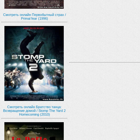
Смотреть онлайн Первобытный страх /
Primal fear (1996)
Смотреть онлайн Братство танца:
Возвращение домой / Stomp The Yard 2
Homecoming (2010)