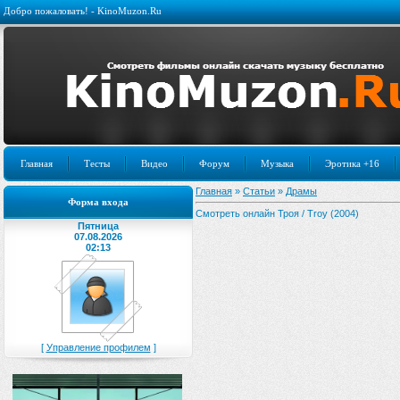
Добро пожаловать! - KinoMuzon.Ru
Главная
Тесты
Видео
Форум
Музыка
Эротика +16
Главная
»
Статьи
»
Драмы
Форма входа
Смотреть онлайн Троя / Troy (2004)
Пятница
07.08.2026
02:13
[
Управление профилем
]