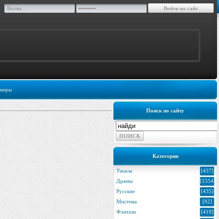
неры
Поиск по сайту
Категории
Ужасы
[437]
Драмы
[1554]
Русские
[435]
Мистика
[92]
Фэнтази
[419]