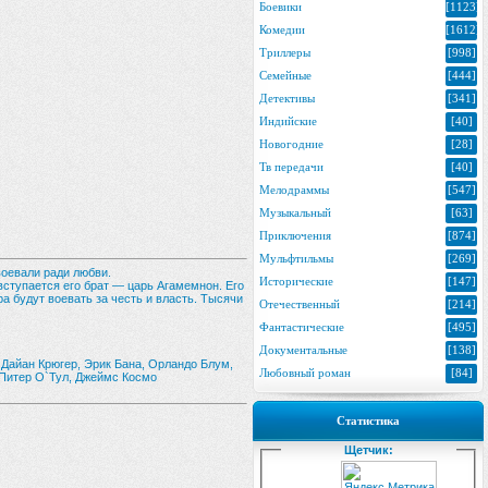
Боевики
[1123]
Комедии
[1612]
Триллеры
[998]
Семейные
[444]
Детективы
[341]
Индийские
[40]
Новогодние
[28]
Тв передачи
[40]
Мелодраммы
[547]
Музыкальный
[63]
Приключения
[874]
Мульфтильмы
[269]
воевали ради любви.
Исторические
[147]
вступается его брат — царь Агамемнон. Его
а будут воевать за честь и власть. Тысячи
Отечественный
[214]
Фантастические
[495]
Документальные
[138]
 Дайан Крюгер, Эрик Бана, Орландо Блум,
Любовный роман
[84]
 Питер О`Тул, Джеймс Космо
Статистика
Щетчик: