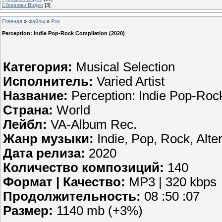
Сборники Видео
[3]
Главная
»
Файлы
»
Рок
Perception: Indie Pop-Rock Compilation (2020)
Категория:
Musical Selection
Исполнитель:
Varied Artist
Название:
Perception: Indie Pop-Roc
Страна:
World
Лейбл:
VA-Album Rec.
Жанр музыки:
Indie, Pop, Rock, Alte
Дата релиза:
2020
Количество композиций:
140
Формат | Качество:
MP3 | 320 kbps
Продолжительность:
08 :50 :07
Размер:
1140 mb (+3%)