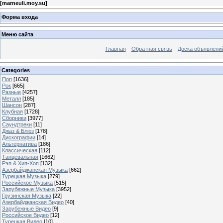
[
marneuli.moy.su
]
Форма входа
Меню сайта
Главная
Обратная связь
Доска объявлени
Categories
Поп
[1636]
Рок
[665]
Разные
[4257]
Металл
[185]
Шансон
[287]
Клубная
[1728]
Сборники
[3977]
Саундтреки
[11]
Джаз & Блюз
[178]
Дискографии
[14]
Альтернатива
[186]
Классическая
[112]
Танцевальная
[1662]
Рэп & Хип-Хоп
[132]
Азербайджанская Музыка
[662]
Турецкая Музыка
[279]
Российское Музыка
[515]
Зарубежные Музыка
[3952]
Грузинская Музыка
[22]
Азербайджанская Видео
[40]
Зарубежные Видео
[9]
Российское Видео
[12]
Турецкая Видео
[10]