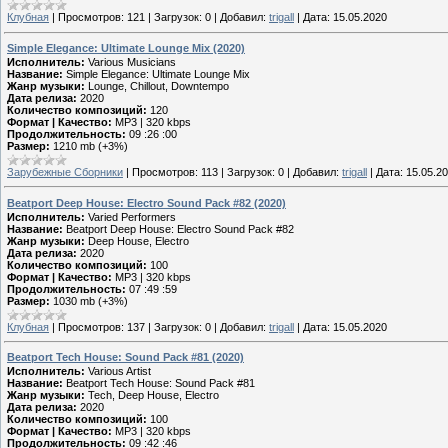
Клубная
|
Просмотров:
121
|
Загрузок:
0
|
Добавил:
trigall
|
Дата:
15.05.2020
Simple Elegance: Ultimate Lounge Mix (2020)
Исполнитель:
Various Musicians
Название:
Simple Elegance: Ultimate Lounge Mix
Жанр музыки:
Lounge, Chillout, Downtempo
Дата релиза:
2020
Количество композиций:
120
Формат | Качество:
MP3 | 320 kbps
Продолжительность:
09 :26 :00
Размер:
1210 mb (+3%)
Зарубежные Сборники
|
Просмотров:
113
|
Загрузок:
0
|
Добавил:
trigall
|
Дата:
15.05.2
Beatport Deep House: Electro Sound Pack #82 (2020)
Исполнитель:
Varied Performers
Название:
Beatport Deep House: Electro Sound Pack #82
Жанр музыки:
Deep House, Electro
Дата релиза:
2020
Количество композиций:
100
Формат | Качество:
MP3 | 320 kbps
Продолжительность:
07 :49 :59
Размер:
1030 mb (+3%)
Клубная
|
Просмотров:
137
|
Загрузок:
0
|
Добавил:
trigall
|
Дата:
15.05.2020
Beatport Tech House: Sound Pack #81 (2020)
Исполнитель:
Various Artist
Название:
Beatport Tech House: Sound Pack #81
Жанр музыки:
Tech, Deep House, Electro
Дата релиза:
2020
Количество композиций:
100
Формат | Качество:
MP3 | 320 kbps
Продолжительность:
09 :42 :46