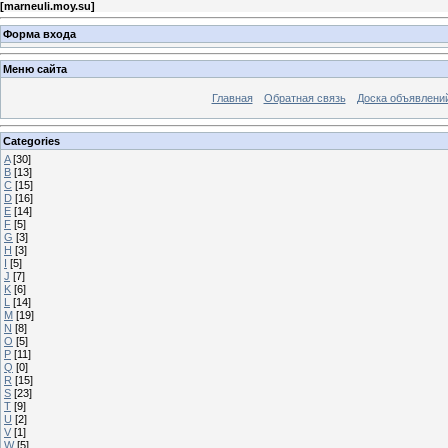
[
marneuli.moy.su
]
Форма входа
Меню сайта
Главная
Обратная связь
Доска объявлени
Categories
A
[30]
B
[13]
C
[15]
D
[16]
E
[14]
F
[5]
G
[3]
H
[3]
I
[5]
J
[7]
K
[6]
L
[14]
M
[19]
N
[8]
O
[5]
P
[11]
Q
[0]
R
[15]
S
[23]
T
[9]
U
[2]
V
[1]
W
[5]