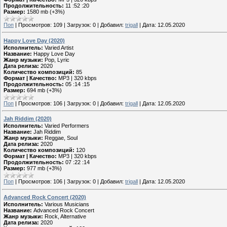
Продолжительность:
11 :52 :20
Размер:
1580 mb (+3%)
Поп
|
Просмотров:
109
|
Загрузок:
0
|
Добавил:
trigall
|
Дата:
12.05.2020
Happy Love Day (2020)
Исполнитель:
Varied Artist
Название:
Happy Love Day
Жанр музыки:
Pop, Lyric
Дата релиза:
2020
Количество композиций:
85
Формат | Качество:
MP3 | 320 kbps
Продолжительность:
05 :14 :15
Размер:
694 mb (+3%)
Поп
|
Просмотров:
106
|
Загрузок:
0
|
Добавил:
trigall
|
Дата:
12.05.2020
Jah Riddim (2020)
Исполнитель:
Varied Performers
Название:
Jah Riddim
Жанр музыки:
Reggae, Soul
Дата релиза:
2020
Количество композиций:
120
Формат | Качество:
MP3 | 320 kbps
Продолжительность:
07 :22 :14
Размер:
977 mb (+3%)
Поп
|
Просмотров:
106
|
Загрузок:
0
|
Добавил:
trigall
|
Дата:
12.05.2020
Advanced Rock Concert (2020)
Исполнитель:
Various Musicians
Название:
Advanced Rock Concert
Жанр музыки:
Rock, Alternative
Дата релиза:
2020