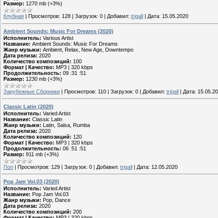
Размер:
1270 mb (+3%)
Клубная
|
Просмотров:
128
|
Загрузок:
0
|
Добавил:
trigall
|
Дата:
15.05.2020
Ambient Sounds: Music For Dreams (2020)
Исполнитель:
Various Artist
Название:
Ambient Sounds: Music For Dreams
Жанр музыки:
Ambient, Relax, New Age, Downtempo
Дата релиза:
2020
Количество композиций:
100
Формат | Качество:
MP3 | 320 kbps
Продолжительность:
09 :31 :51
Размер:
1230 mb (+3%)
Зарубежные Сборники
|
Просмотров:
110
|
Загрузок:
0
|
Добавил:
trigall
|
Дата:
15.05.2
Classic Latin (2020)
Исполнитель:
Varied Artist
Название:
Classic Latin
Жанр музыки:
Latin, Salsa, Rumba
Дата релиза:
2020
Количество композиций:
120
Формат | Качество:
MP3 | 320 kbps
Продолжительность:
06 :51 :51
Размер:
911 mb (+3%)
Поп
|
Просмотров:
129
|
Загрузок:
0
|
Добавил:
trigall
|
Дата:
12.05.2020
Pop Jam Vol.03 (2020)
Исполнитель:
Varied Artist
Название:
Pop Jam Vol.03
Жанр музыки:
Pop, Dance
Дата релиза:
2020
Количество композиций:
200
Формат | Качество:
MP3 | 320 kbps