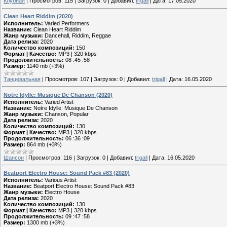
Клубная
|
Просмотров:
115
|
Загрузок:
0
|
Добавил:
trigall
|
Дата:
17.05.2020
Clean Heart Riddim (2020)
Исполнитель:
Varied Performers
Название:
Clean Heart Riddim
Жанр музыки:
Dancehall, Riddim, Reggae
Дата релиза:
2020
Количество композиций:
150
Формат | Качество:
MP3 | 320 kbps
Продолжительность:
08 :45 :58
Размер:
1140 mb (+3%)
Танцевальная
|
Просмотров:
107
|
Загрузок:
0
|
Добавил:
trigall
|
Дата:
16.05.2020
Notre Idylle: Musique De Chanson (2020)
Исполнитель:
Varied Artist
Название:
Notre Idylle: Musique De Chanson
Жанр музыки:
Chanson, Popular
Дата релиза:
2020
Количество композиций:
130
Формат | Качество:
MP3 | 320 kbps
Продолжительность:
06 :36 :09
Размер:
864 mb (+3%)
Шансон
|
Просмотров:
116
|
Загрузок:
0
|
Добавил:
trigall
|
Дата:
16.05.2020
Beatport Electro House: Sound Pack #83 (2020)
Исполнитель:
Various Artist
Название:
Beatport Electro House: Sound Pack #83
Жанр музыки:
Electro House
Дата релиза:
2020
Количество композиций:
130
Формат | Качество:
MP3 | 320 kbps
Продолжительность:
09 :47 :58
Размер:
1300 mb (+3%)