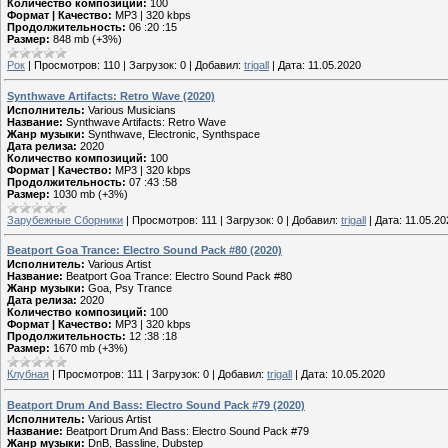
Количество композиций:
100
Формат | Качество:
MP3 | 320 kbps
Продолжительность:
06 :20 :15
Размер:
848 mb (+3%)
Рок
|
Просмотров:
110
|
Загрузок:
0
|
Добавил:
trigall
|
Дата:
11.05.2020
Synthwave Artifacts: Retro Wave (2020)
Исполнитель:
Various Musicians
Название:
Synthwave Artifacts: Retro Wave
Жанр музыки:
Synthwave, Electronic, Synthspace
Дата релиза:
2020
Количество композиций:
100
Формат | Качество:
MP3 | 320 kbps
Продолжительность:
07 :43 :58
Размер:
1030 mb (+3%)
Зарубежные Сборники
|
Просмотров:
111
|
Загрузок:
0
|
Добавил:
trigall
|
Дата:
11.05.20
Beatport Goa Trance: Electro Sound Pack #80 (2020)
Исполнитель:
Various Artist
Название:
Beatport Goa Trance: Electro Sound Pack #80
Жанр музыки:
Goa, Psy Trance
Дата релиза:
2020
Количество композиций:
100
Формат | Качество:
MP3 | 320 kbps
Продолжительность:
12 :38 :18
Размер:
1670 mb (+3%)
Клубная
|
Просмотров:
111
|
Загрузок:
0
|
Добавил:
trigall
|
Дата:
10.05.2020
Beatport Drum And Bass: Electro Sound Pack #79 (2020)
Исполнитель:
Various Artist
Название:
Beatport Drum And Bass: Electro Sound Pack #79
Жанр музыки:
DnB, Bassline, Dubstep