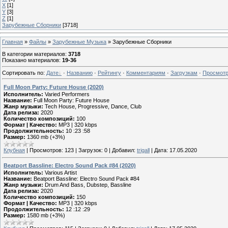
X
[1]
Y
[3]
Z
[1]
Зарубежные Сборники
[3718]
Главная
»
Файлы
»
Зарубежные Музыка
» Зарубежные Сборники
В категории материалов
:
3718
Показано материалов
:
19-36
Сортировать по
:
Дате
·
Названию
·
Рейтингу
·
Комментариям
·
Загрузкам
·
Просмот
Full Moon Party: Future House (2020)
Исполнитель:
Varied Performers
Название:
Full Moon Party: Future House
Жанр музыки:
Tech House, Progressive, Dance, Club
Дата релиза:
2020
Количество композиций:
100
Формат | Качество:
MP3 | 320 kbps
Продолжительность:
10 :23 :58
Размер:
1360 mb (+3%)
Клубная
|
Просмотров:
123
|
Загрузок:
0
|
Добавил:
trigall
|
Дата:
17.05.2020
Beatport Bassline: Electro Sound Pack #84 (2020)
Исполнитель:
Various Artist
Название:
Beatport Bassline: Electro Sound Pack #84
Жанр музыки:
Drum And Bass, Dubstep, Bassline
Дата релиза:
2020
Количество композиций:
150
Формат | Качество:
MP3 | 320 kbps
Продолжительность:
12 :12 :29
Размер:
1580 mb (+3%)