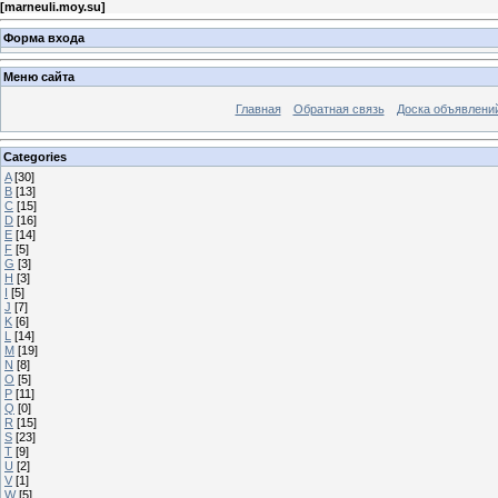
[
marneuli.moy.su
]
Форма входа
Меню сайта
Главная
Обратная связь
Доска объявлени
Categories
A
[30]
B
[13]
C
[15]
D
[16]
E
[14]
F
[5]
G
[3]
H
[3]
I
[5]
J
[7]
K
[6]
L
[14]
M
[19]
N
[8]
O
[5]
P
[11]
Q
[0]
R
[15]
S
[23]
T
[9]
U
[2]
V
[1]
W
[5]