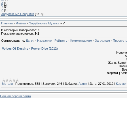
X
[1]
Y
[3]
Z
[1]
Зарубежные Сборники
[3718]
Главная
»
Файлы
»
Зарубежные Музыка
» V
В категории материалов
:
1
Показано материалов
:
1-1
Сортировать по
:
Дате
·
Названию
·
Рейтингу
·
Комментариям
·
Загрузкам
·
Просмот
Voices Of Destiny - Power Dive (2012)
Исполни
А
Жанр: Sympho
Коли
Вре
Формат | Кач
Металл
|
Просмотров:
558
|
Загрузок:
246
|
Добавил:
Admin
|
Дата:
27.01.2012
|
Коммен
Полная версия сайта