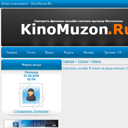
Добро пожаловать! - KinoMuzon.Ru
Главная
Тесты
Видео
Форум
Музыка
Эротика +16
Главная
»
Статьи
»
Ужасы
Форма входа
Смотреть онлайн Я плюю на ваши могилы / I 
Пятница
07.08.2026
02:59
[
Управление профилем
]