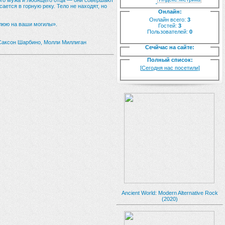
ого мужа и любящего отца — они совершают
ется в горную реку. Тело не находят, но
Онлайн:
Онлайн всего:
3
плюю на ваши могилы».
Гостей:
3
Пользователей:
0
 Саксон Шарбино, Молли Миллиган
Сечйчас на сайте:
Полный список:
[
Сегодня нас посетили
]
Ancient World: Modern Alternative Rock
(2020)