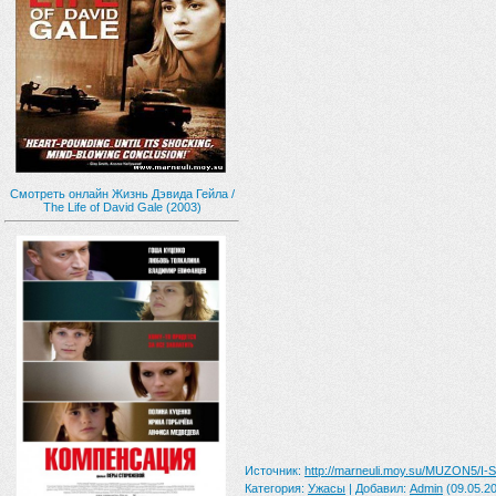
Смотреть онлайн Жизнь Дэвида Гейла /
The Life of David Gale (2003)
Источник
:
http://marneuli.moy.su/MUZON5/I-
Категория
:
Ужасы
|
Добавил
:
Admin
(09.05.20