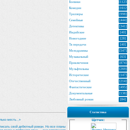
Боевики
[1123]
Комедии
[1612]
Триллеры
[998]
Семейные
[444]
Детективы
[341]
Индийские
[40]
Новогодние
[28]
Тв передачи
[40]
Мелодраммы
[547]
Музыкальный
[63]
Приключения
[874]
Мульфтильмы
[269]
Исторические
[147]
Отечественный
[214]
Фантастические
[495]
Документальные
[138]
Любовный роман
[84]
Статистика
ько месть...»
Щетчик:
аписать свой дебютный роман. Но все планы