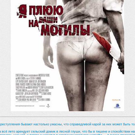
реступления бывают настолько ужасны, что справедливой карой за них может быть тол
всё лето арендует сельский домик в лесной глуши, что бы в тишине и спокойствии н