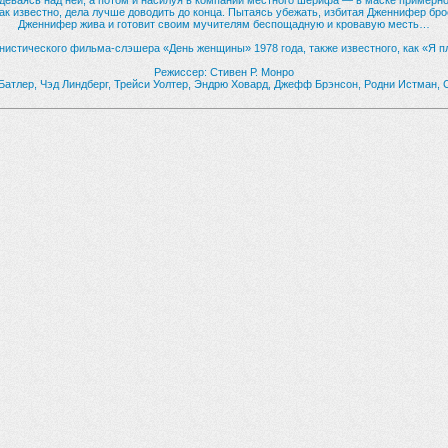
деваясь над ней, а потом и насилуя в компании местного шерифа — в маске примерн
к известно, дела лучше доводить до конца. Пытаясь убежать, избитая Дженнифер броса
Дженнифер жива и готовит своим мучителям беспощадную и кровавую месть…
истического фильма-слэшера «День женщины» 1978 года, также известного, как «Я 
Режиссер: Стивен Р. Монро
 Батлер, Чэд Линдберг, Трейси Уолтер, Эндрю Ховард, Джефф Брэнсон, Родни Истман,