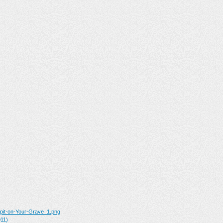
Spit-on-Your-Grave_1.png
11)