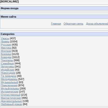
[
BORCALIMIZ
]
Форма входа
Меню сайта
Главная
Обратная связь
Доска объявлени
Categories
Ужасы
[437]
Драмы
[1554]
Русские
[435]
Мистика
[92]
Фэнтази
[419]
Боевики
[1123]
Комедии
[1612]
Триллеры
[998]
Семейные
[444]
Детективы
[341]
Индийские
[40]
Новогодние
[28]
Тв передачи
[40]
Мелодраммы
[547]
Музыкальный
[63]
Приключения
[874]
Мульфтильмы
[269]
Исторические
[147]
Отечественный
[214]
Фантастические
[495]
Документальные
[138]
Любовный роман
[84]