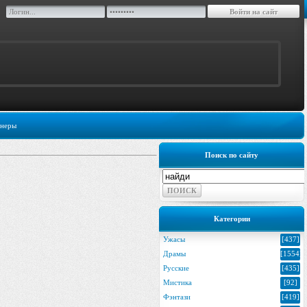
неры
Поиск по сайту
Категории
Ужасы
[437]
Драмы
[1554]
Русские
[435]
Мистика
[92]
Фэнтази
[419]