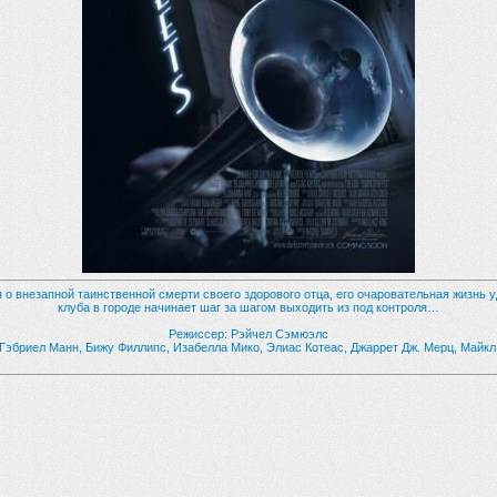
 о внезапной таинственной смерти своего здорового отца, его очаровательная жизнь у
клуба в городе начинает шаг за шагом выходить из под контроля…
Режиссер: Рэйчел Сэмюэлс
 Гэбриел Манн, Бижу Филлипс, Изабелла Мико, Элиас Котеас, Джаррет Дж. Мерц, Майк