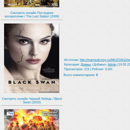
Смотреть онлайн Последнее
воскресение / The Last Station (2009)
Источник
:
http://marneuli.moy.su/MUZON12/pog
Категория
:
Драмы
|
Добавил
:
Admin
(19.05.2
Просмотров
:
215
|
Рейтинг
:
0.0
/
0
Всего комментариев
:
0
Смотреть онлайн Черный Лебедь / Black
Swan (2010)