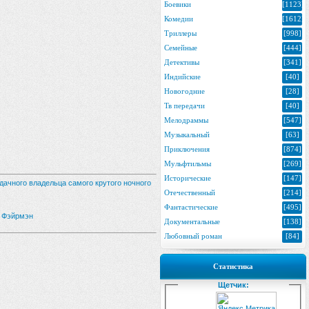
Боевики
[1123]
Комедии
[1612]
Триллеры
[998]
Семейные
[444]
Детективы
[341]
Индийские
[40]
Новогодние
[28]
Тв передачи
[40]
Мелодраммы
[547]
Музыкальный
[63]
Приключения
[874]
Мульфтильмы
[269]
Исторические
[147]
дачного владельца самого крутого ночного
Отечественный
[214]
Фантастические
[495]
л Фэйрмэн
Документальные
[138]
Любовный роман
[84]
Статистика
Щетчик: