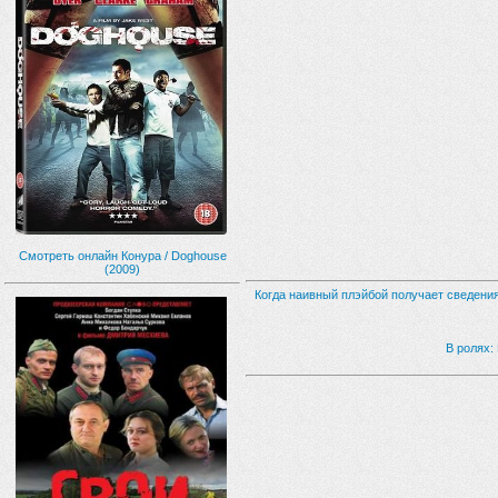
Смотреть онлайн Конура / Doghouse
(2009)
Когда наивный плэйбой получает сведения
В ролях: