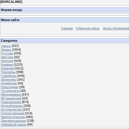
[
BORCALIMIZ
]
Форма входа
Меню сайта
Главная
Обратная связь
Доска объявлени
Categories
Ужасы
[437]
Драмы
[1554]
Русские
[435]
Мистика
[92]
Фэнтази
[419]
Боевики
[1123]
Комедии
[1612]
Триллеры
[998]
Семейные
[444]
Детективы
[341]
Индийские
[40]
Новогодние
[28]
Тв передачи
[40]
Мелодраммы
[547]
Музыкальный
[63]
Приключения
[874]
Мульфтильмы
[269]
Исторические
[147]
Отечественный
[214]
Фантастические
[495]
Документальные
[138]
Любовный роман
[84]