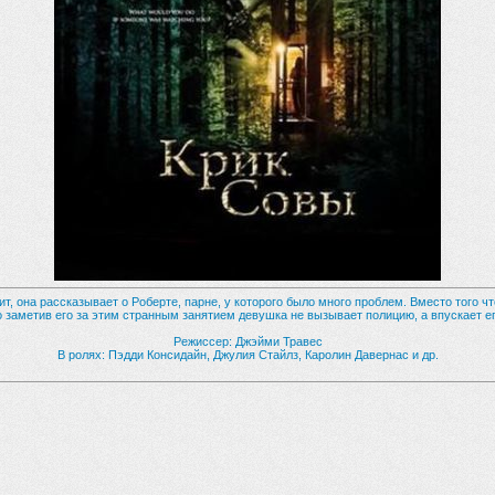
, она рассказывает о Роберте, парне, у которого было много проблем. Вместо того ч
 заметив его за этим странным занятием девушка не вызывает полицию, а впускает ег
Режиссер: Джэйми Травес
В ролях: Пэдди Консидайн, Джулия Стайлз, Каролин Давернас и др.