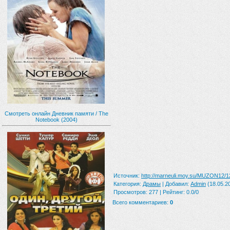
Смотреть онлайн Дневник памяти / The
Notebook (2004)
Источник
:
http://marneuli.moy.su/MUZON12/
Категория
:
Драмы
|
Добавил
:
Admin
(18.05.2
Просмотров
:
277
|
Рейтинг
:
0.0
/
0
Всего комментариев
:
0