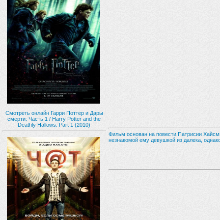
Смотреть онлайн Гарри Поттер и Дары
смерти: Часть 1 / Harry Potter and the
Deathly Hallows: Part 1 (2010)
Фильм основан на повести Патрисии Хайсмит
незнакомой ему девушкой из далека, однако