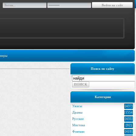
неры
Поиск по сайту
Категории
Ужасы
[437]
Драмы
[1554]
Русские
[435]
Мистика
[92]
Фэнтази
[419]