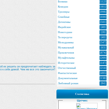
Боевики
[1123]
Комедии
[1612]
Триллеры
[998]
Семейные
[444]
Детективы
[341]
Индийские
[40]
Новогодние
[28]
Тв передачи
[40]
Мелодраммы
[547]
Музыкальный
[63]
Приключения
[874]
Мульфтильмы
[269]
Исторические
[147]
тоб их решить он предпочитает наблюдать за
Отечественный
[214]
о к себе домой. Чем же все это закончится?
Фантастические
[495]
Документальные
[138]
Любовный роман
[84]
Статистика
Щетчик: