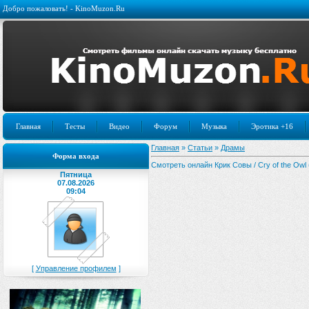
Добро пожаловать! - KinoMuzon.Ru
Главная
Тесты
Видео
Форум
Музыка
Эротика +16
Главная
»
Статьи
»
Драмы
Форма входа
Смотреть онлайн Крик Совы / Cry of the Owl 
Пятница
07.08.2026
09:04
[
Управление профилем
]