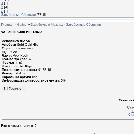
X
[1]
Y
[3]
Z
[1]
Зарубежные Сборники
[3718]
Главная
»
Файлы
»
Зарубежные Музыка
»
Зарубежные Сборники
VA - Solid Gold Hits (2020)
Исполнитель:
VA
Альбом:
Solid Gold Hits
Страна:
International
Год:
2020
Жанр:
Pop, Rock
Кол-во треков:
37
Формат:
mp3
Качество:
320 Kbps
Продолжительность:
01:58:46
Размер:
284 mb
Пароль на архив:
нет
Информация для восстановления:
5%
Скачать V
Ска
С
Ска
Всего комментариев
:
0