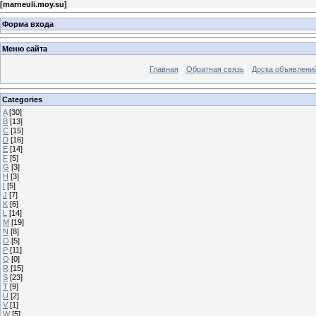
[
marneuli.moy.su
]
Форма входа
Меню сайта
Главная
Обратная связь
Доска объявлени
Categories
A
[30]
B
[13]
C
[15]
D
[16]
E
[14]
F
[5]
G
[3]
H
[3]
I
[5]
J
[7]
K
[6]
L
[14]
M
[19]
N
[8]
O
[5]
P
[11]
Q
[0]
R
[15]
S
[23]
T
[9]
U
[2]
V
[1]
W
[5]