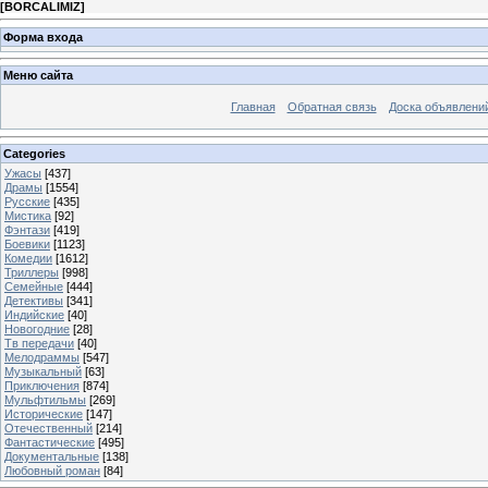
[
BORCALIMIZ
]
Форма входа
Меню сайта
Главная
Обратная связь
Доска объявлени
Categories
Ужасы
[437]
Драмы
[1554]
Русские
[435]
Мистика
[92]
Фэнтази
[419]
Боевики
[1123]
Комедии
[1612]
Триллеры
[998]
Семейные
[444]
Детективы
[341]
Индийские
[40]
Новогодние
[28]
Тв передачи
[40]
Мелодраммы
[547]
Музыкальный
[63]
Приключения
[874]
Мульфтильмы
[269]
Исторические
[147]
Отечественный
[214]
Фантастические
[495]
Документальные
[138]
Любовный роман
[84]