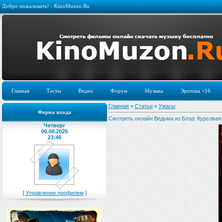
Добро пожаловать! - KinoMuzon.Ru
Главная
Тесты
Видео
Форум
Музыка
Эротика +16
Главная
»
Статьи
»
Ужасы
Форма входа
Смотреть онлайн Ведьма из Блэр: Курсовая с т
Четверг
06.08.2026
23:46
[
Управление профилем
]