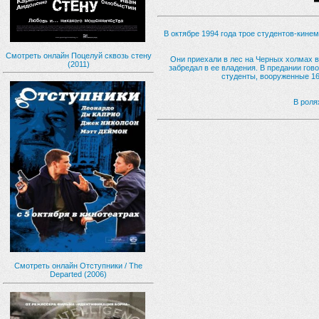
В октябре 1994 года трое студентов-кин
Смотреть онлайн Поцелуй сквозь стену
Они приехали в лес на Черных холмах 
(2011)
забредал в ее владения. В предании гов
студенты, вооруженные 16
В роля
Смотреть онлайн Отступники / The
Departed (2006)