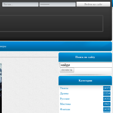
неры
Поиск по сайту
Категории
Ужасы
[437]
Драмы
[1554]
Русские
[435]
Мистика
[92]
Фэнтази
[419]