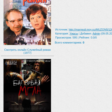
Источник
:
http://marneuli.moy.su/MUZON5/12
Категория
:
Ужасы
|
Добавил
:
Admin
(09.05.20
Просмотров
:
595
|
Рейтинг
:
0.0
/
0
Всего комментариев
:
0
Смотреть онлайн Служебный роман
(1977)