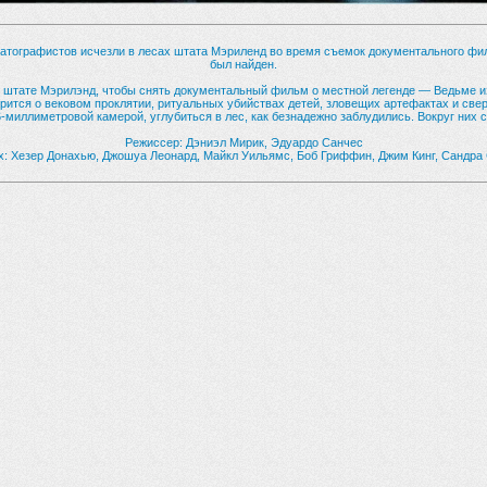
ематографистов исчезли в лесах штата Мэриленд во время съемок документального ф
был найден.
в штате Мэрилэнд, чтобы снять документальный фильм о местной легенде — Ведьме из
орится о вековом проклятии, ритуальных убийствах детей, зловещих артефактах и св
-миллиметровой камерой, углубиться в лес, как безнадежно заблудились. Вокруг них
Режиссер: Дэниэл Мирик, Эдуардо Санчес
х: Хезер Донахью, Джошуа Леонард, Майкл Уильямс, Боб Гриффин, Джим Кинг, Сандра