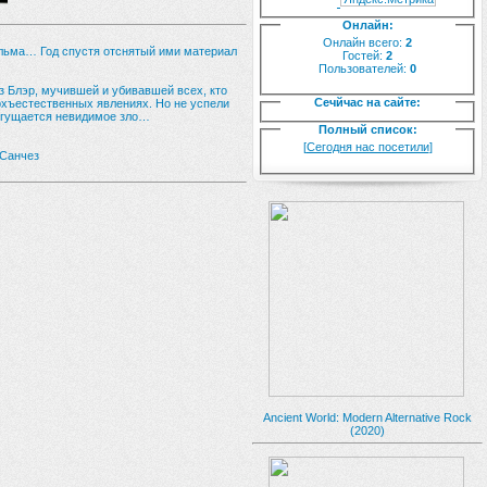
Онлайн:
Онлайн всего:
2
ильма… Год спустя отснятый ими материал
Гостей:
2
Пользователей:
0
 Блэр, мучившей и убивавшей всех, кто
Сечйчас на сайте:
ерхъестественных явлениях. Но не успели
 сгущается невидимое зло…
Полный список:
[
Сегодня нас посетили
]
 Санчез
Ancient World: Modern Alternative Rock
(2020)