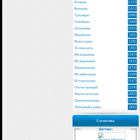
Боевики
[1123]
Комедии
[1612]
Триллеры
[998]
Семейные
[444]
Детективы
[341]
Индийские
[40]
Новогодние
[28]
Тв передачи
[40]
Мелодраммы
[547]
Музыкальный
[63]
Приключения
[874]
Мульфтильмы
[269]
Исторические
[147]
Отечественный
[214]
Фантастические
[495]
Документальные
[138]
Любовный роман
[84]
Статистика
Щетчик: