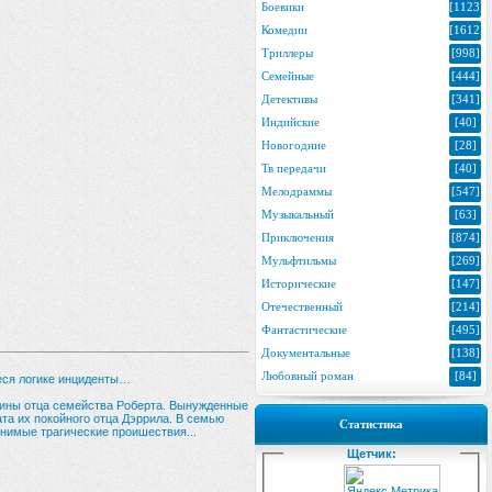
Боевики
[1123]
Комедии
[1612]
Триллеры
[998]
Семейные
[444]
Детективы
[341]
Индийские
[40]
Новогодние
[28]
Тв передачи
[40]
Мелодраммы
[547]
Музыкальный
[63]
Приключения
[874]
Мульфтильмы
[269]
Исторические
[147]
Отечественный
[214]
Фантастические
[495]
Документальные
[138]
Любовный роман
[84]
еся логике инциденты…
чины отца семейства Роберта. Вынужденные
та их покойного отца Дэррила. В семью
Статистика
нимые трагические проишествия...
Щетчик: