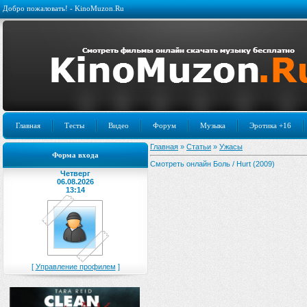
Добро пожаловать! - KinoMuzon.Ru
Главная
Тесты
Видео
Форум
Музыка
Эротика +16
Главная
»
Статьи
»
Ужасы
Форма входа
Смотреть онлайн Боль / Hurt (2009)
Четверг
06.08.2026
13:14
[
Управление профилем
]