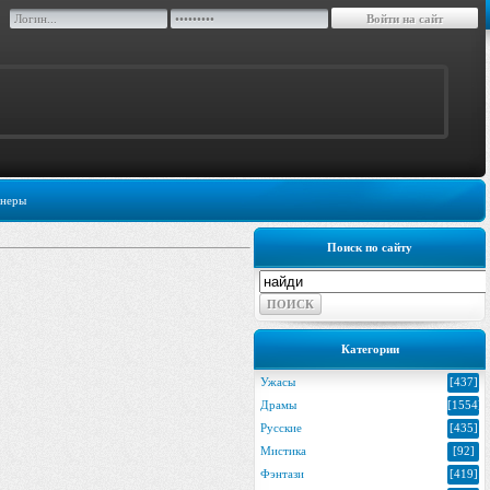
неры
Поиск по сайту
Категории
Ужасы
[437]
Драмы
[1554]
Русские
[435]
Мистика
[92]
Фэнтази
[419]