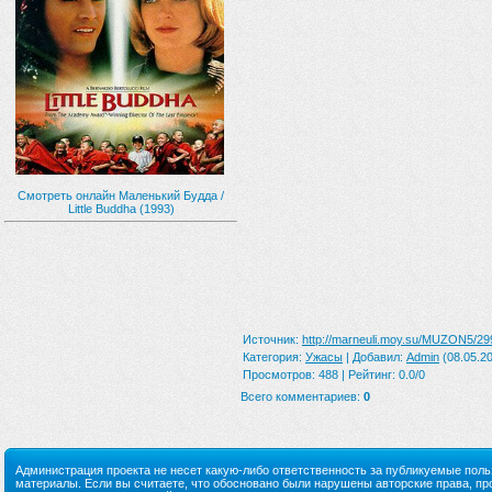
Смотреть онлайн Маленький Будда /
Little Buddha (1993)
Источник
:
http://marneuli.moy.su/MUZON5/29
Категория
:
Ужасы
|
Добавил
:
Admin
(08.05.20
Просмотров
:
488
|
Рейтинг
:
0.0
/
0
Всего комментариев
:
0
Администрация проекта не несет какую-либо ответственность за публикуемые пол
материалы. Если вы считаете, что обосновано были нарушены авторские права, п