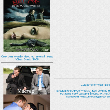
Смотреть онлайн Неестественный повод
/ Clean Break (2008)
Существуют ужасные в
Прибывшие в Аризону семья Колтрейн не м
оставить свой шикарный образ жизни Х
приезжает незаконнорожденная до