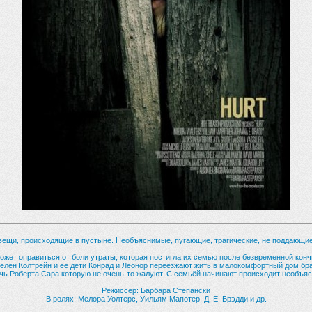
ещи, происходящие в пустыне. Необъяснимые, пугающие, трагические, не поддающи
ожет оправиться от боли утраты, которая постигла их семью после безвременной кон
елен Колтрейн и её дети Конрад и Леонор переезжают жить в малокомфортный дом бра
чь Роберта Сара которую не очень-то жалуют. С семьёй начинают происходит необъяс
Режиссер: Барбара Степански
В ролях: Мелора Уолтерс, Уильям Мапотер, Д. Е. Брэдди и др.