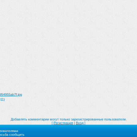
954955ab7f.jpg
11)
Добавлять комментарии могут только зарегистрированные пользователи.
[
Регистрация
|
Вход
]
ьзователями
росьба сообщить