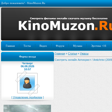
Добро пожаловать! - KinoMuzon.Ru
Главная
Тесты
Видео
Форум
Музыка
Эротика +16
Главная
»
Статьи
»
Ужасы
Форма входа
Смотреть онлайн Антихрист / Antichrist (2009
Четверг
06.08.2026
10:57
[
Управление профилем
]