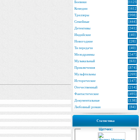
Боевики
[1123]
Комедии
[1612]
Триллеры
[998]
Семейные
[444]
Детективы
[341]
Индийские
[40]
Новогодние
[28]
Тв передачи
[40]
Мелодраммы
[547]
Музыкальный
[63]
Приключения
[874]
Мульфтильмы
[269]
Исторические
[147]
Отечественный
[214]
Фантастические
[495]
Документальные
[138]
Любовный роман
[84]
Статистика
Щетчик: