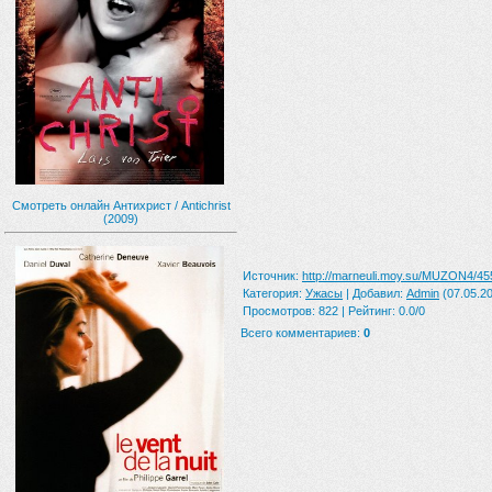
Смотреть онлайн Антихрист / Antichrist
(2009)
Источник
:
http://marneuli.moy.su/MUZON4/45
Категория
:
Ужасы
|
Добавил
:
Admin
(07.05.20
Просмотров
:
822
|
Рейтинг
:
0.0
/
0
Всего комментариев
:
0