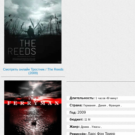
Смотреть онлайн Тростник / The Reeds
(2009)
Длительность:
1 часов 49 минут
Страна:
Германия
,
Дания
,
Франция
,
2009
Год:
бюджет:
11 M
Жанр:
Драма
,
Ужасы
,
Ларс Фон Триер
Режиссёр: