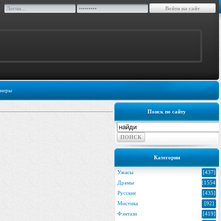
неры
Поиск по сайту
Категории
Ужасы
[437]
Драмы
[1554]
Русские
[435]
Мистика
[92]
Фэнтази
[419]