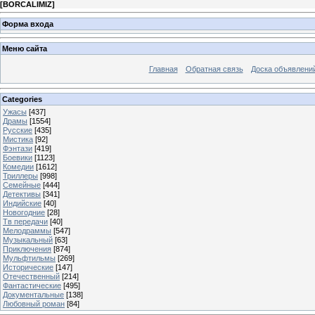
[
BORCALIMIZ
]
Форма входа
Меню сайта
Главная
Обратная связь
Доска объявлени
Categories
Ужасы
[437]
Драмы
[1554]
Русские
[435]
Мистика
[92]
Фэнтази
[419]
Боевики
[1123]
Комедии
[1612]
Триллеры
[998]
Семейные
[444]
Детективы
[341]
Индийские
[40]
Новогодние
[28]
Тв передачи
[40]
Мелодраммы
[547]
Музыкальный
[63]
Приключения
[874]
Мульфтильмы
[269]
Исторические
[147]
Отечественный
[214]
Фантастические
[495]
Документальные
[138]
Любовный роман
[84]