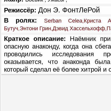
Дон Э. ФонтЛеРой
Режиссёр:
В ролях:
Serban Celea
,
Криста А
Бутуч
,
Энтони Грин
,
Дэвид Хассельхофф
,
П
Краткое описание:
Наёмник прис
опасную анаконду, когда она сбег
проводились исследования п
оказывается, что анаконда была
который сделал её более хитрой и 