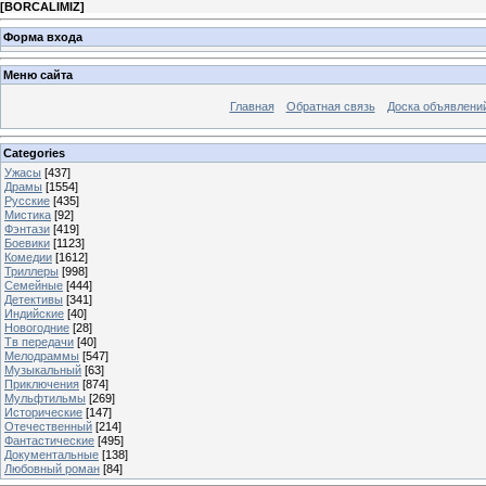
[
BORCALIMIZ
]
Форма входа
Меню сайта
Главная
Обратная связь
Доска объявлени
Categories
Ужасы
[437]
Драмы
[1554]
Русские
[435]
Мистика
[92]
Фэнтази
[419]
Боевики
[1123]
Комедии
[1612]
Триллеры
[998]
Семейные
[444]
Детективы
[341]
Индийские
[40]
Новогодние
[28]
Тв передачи
[40]
Мелодраммы
[547]
Музыкальный
[63]
Приключения
[874]
Мульфтильмы
[269]
Исторические
[147]
Отечественный
[214]
Фантастические
[495]
Документальные
[138]
Любовный роман
[84]