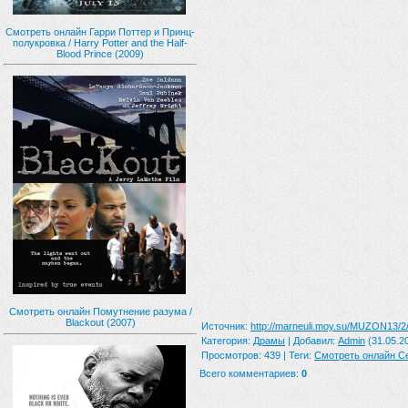
Смотреть онлайн Гарри Поттер и Принц-
полукровка / Harry Potter and the Half-
Blood Prince (2009)
Смотреть онлайн Помутнение разума /
Blackout (2007)
Источник
:
http://marneuli.moy.su/MUZON13/2
Категория
:
Драмы
|
Добавил
:
Admin
(31.05.2
Просмотров
:
439
|
Теги
:
Смотреть онлайн Се
Всего комментариев
:
0