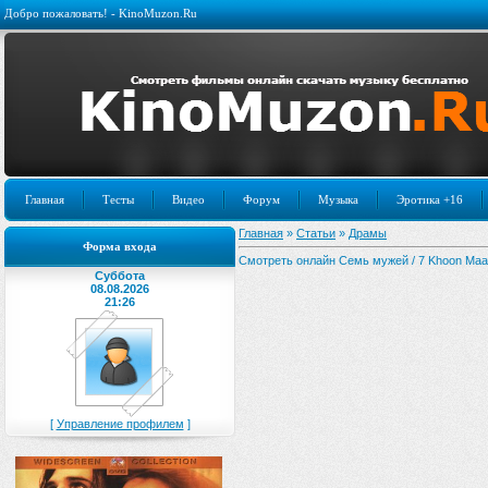
Добро пожаловать! - KinoMuzon.Ru
Главная
Тесты
Видео
Форум
Музыка
Эротика +16
Главная
»
Статьи
»
Драмы
Форма входа
Смотреть онлайн Семь мужей / 7 Khoon Maaf
Суббота
08.08.2026
21:26
[
Управление профилем
]