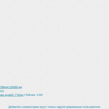
/358e4c135995.jpg
011)
мь мужей / 7 Khoo
|
Рейтинг
:
0.0
/
0
Добавлять комментарии могут только зарегистрированные пользователи.