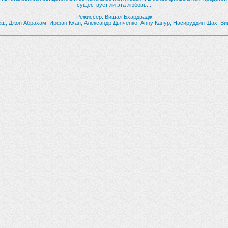
существует ли эта любовь...
Режиссер: Вишал Бхардвадж
еш, Джон Абрахам, Ирфан Кхан, Александр Дьяченко, Анну Капур, Насируддин Шах, В