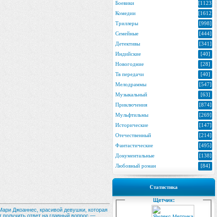
Боевики
[1123]
Комедии
[1612]
Триллеры
[998]
Семейные
[444]
Детективы
[341]
Индийские
[40]
Новогодние
[28]
Тв передачи
[40]
Мелодраммы
[547]
Музыкальный
[63]
Приключения
[874]
Мульфтильмы
[269]
Исторические
[147]
Отечественный
[214]
Фантастические
[495]
Документальные
[138]
Любовный роман
[84]
Статистика
Щетчик:
Мари Джоаннес, красивой девушки, которая
т получить ответ на главный вопрос —