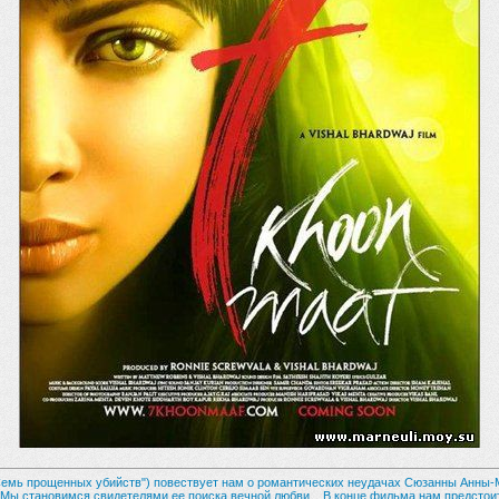
Семь прощенных убийств") повествует нам о романтических неудачах Сюзанны Анны-
 Мы становимся свидетелями ее поиска вечной любви... В конце фильма нам предстои