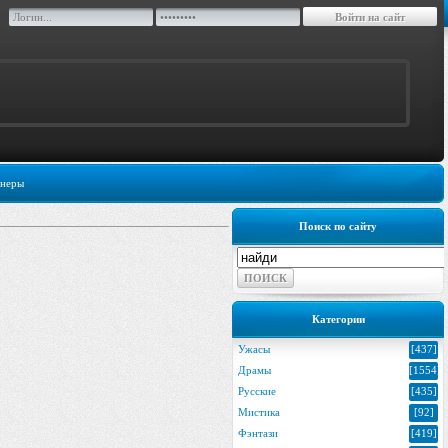
неры
Поиск по сайту
Категории
Ужасы
[437]
Драмы
[1554]
Русские
[435]
Мистика
[92]
Фэнтази
[419]