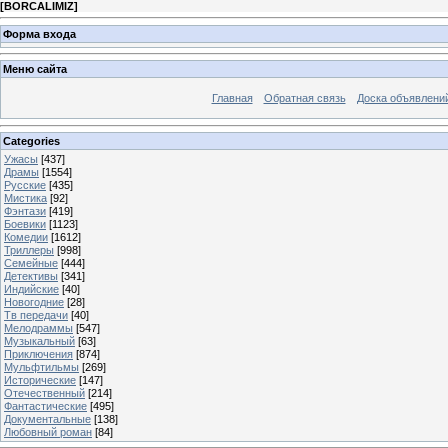
[
BORCALIMIZ
]
Форма входа
Меню сайта
Главная
Обратная связь
Доска объявлени
Categories
Ужасы
[437]
Драмы
[1554]
Русские
[435]
Мистика
[92]
Фэнтази
[419]
Боевики
[1123]
Комедии
[1612]
Триллеры
[998]
Семейные
[444]
Детективы
[341]
Индийские
[40]
Новогодние
[28]
Тв передачи
[40]
Мелодраммы
[547]
Музыкальный
[63]
Приключения
[874]
Мульфтильмы
[269]
Исторические
[147]
Отечественный
[214]
Фантастические
[495]
Документальные
[138]
Любовный роман
[84]