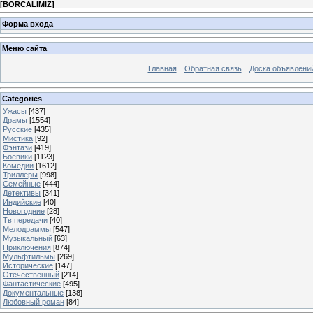
[
BORCALIMIZ
]
Форма входа
Меню сайта
Главная
Обратная связь
Доска объявлени
Categories
Ужасы
[437]
Драмы
[1554]
Русские
[435]
Мистика
[92]
Фэнтази
[419]
Боевики
[1123]
Комедии
[1612]
Триллеры
[998]
Семейные
[444]
Детективы
[341]
Индийские
[40]
Новогодние
[28]
Тв передачи
[40]
Мелодраммы
[547]
Музыкальный
[63]
Приключения
[874]
Мульфтильмы
[269]
Исторические
[147]
Отечественный
[214]
Фантастические
[495]
Документальные
[138]
Любовный роман
[84]