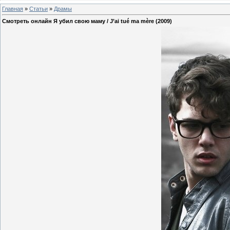
Главная
»
Статьи
»
Драмы
Смотреть онлайн Я убил свою маму / J’ai tué ma mère (2009)