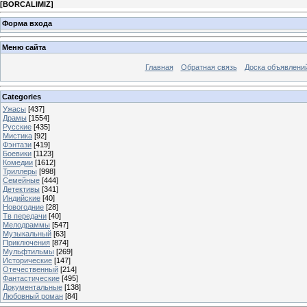
[
BORCALIMIZ
]
Форма входа
Меню сайта
Главная
Обратная связь
Доска объявлени
Categories
Ужасы
[437]
Драмы
[1554]
Русские
[435]
Мистика
[92]
Фэнтази
[419]
Боевики
[1123]
Комедии
[1612]
Триллеры
[998]
Семейные
[444]
Детективы
[341]
Индийские
[40]
Новогодние
[28]
Тв передачи
[40]
Мелодраммы
[547]
Музыкальный
[63]
Приключения
[874]
Мульфтильмы
[269]
Исторические
[147]
Отечественный
[214]
Фантастические
[495]
Документальные
[138]
Любовный роман
[84]