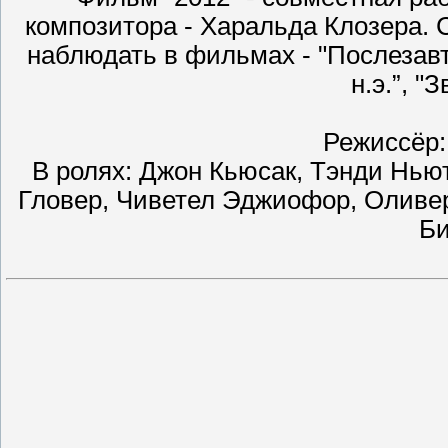
композитора - Харальда Клозера. 
наблюдать в фильмах - "Послезавтр
н.э.”, "
Режиссёр
В ролях: Джон Кьюсак, Тэнди Нью
Гловер, Чиветел Эджиофор, Оливер
Би