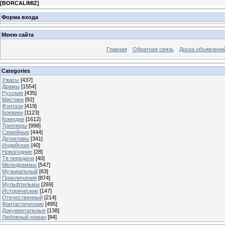
[
BORCALIMIZ
]
Форма входа
Меню сайта
Главная
Обратная связь
Доска объявлени
Categories
Ужасы
[437]
Драмы
[1554]
Русские
[435]
Мистика
[92]
Фэнтази
[419]
Боевики
[1123]
Комедии
[1612]
Триллеры
[998]
Семейные
[444]
Детективы
[341]
Индийские
[40]
Новогодние
[28]
Тв передачи
[40]
Мелодраммы
[547]
Музыкальный
[63]
Приключения
[874]
Мульфтильмы
[269]
Исторические
[147]
Отечественный
[214]
Фантастические
[495]
Документальные
[138]
Любовный роман
[84]