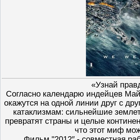
«Узнай правд
Согласно календарю индейцев Майя
окажутся на одной линии друг с др
катаклизмам: сильнейшие землет
превратят страны и целые контине
что этот миф мож
Фильм "2012″ - совместная ра